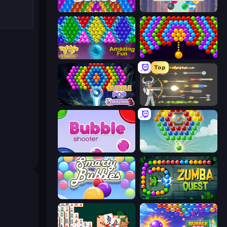
Bubble Blast
Arkadium's Bubble Shooter
Bubble Pop Legend
Bubble Story
Top
Bubble Pop Fairyland
Ragdoll Archers
Bubble Shooter
Little Fox: Bubble Spinner Pop
Smarty Bubbles
Zumba Quest