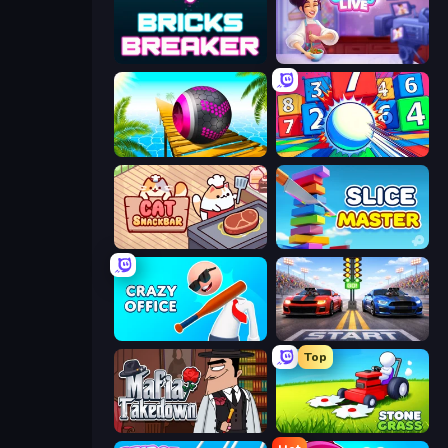
Bricks Breaker
Cooking Live
Rolling Balls Sea Race
Entropy
Cat Snack Bar
Slice Master
Crazy Office: Slap and Smash!
Street Racer 2
Top
Mafia Takedown
Stone Grass: Mowing Simulator