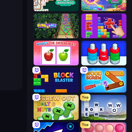
Mahjongg Solitaire
Bubble Pop Frenzy
Bubble Fall
BlockBuster Puzzle
What's The Difference?
Nuts Puzzle: Sort By Color
Block Blaster
Wood Screw: Bolts Puzzle
Top
Screw Out: Bolts and Nuts
Words of Wonders
Top