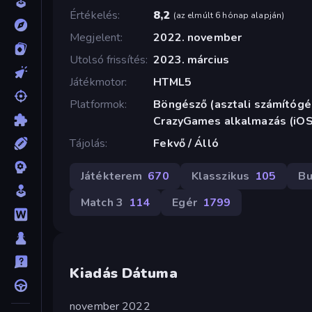
Értékelés
8,2
(
az elmúlt 6 hónap alapján
)
Megjelent
2022. november
Utolsó frissítés
2023. március
Játékmotor
HTML5
Platformok
Böngésző (asztali számítógép
CrazyGames alkalmazás (iOS
Tájolás
Fekvő / Álló
Játékterem
670
Klasszikus
105
Bu
Match 3
114
Egér
1799
Kiadás Dátuma
november 2022