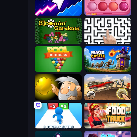
Space Waves
Piece of Cake: Merge and Bake
Blooming Gardens
Arrow Escape: Puzzle
Pool Bubbles
Mage Castle Idle Defense
Gold Miner
Earn to Die: Zombie Ride
Count Masters: Stickman Games
Food Truck Chef™: A Fun Cooking Game