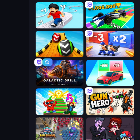
Speed per Click: Obby
Obby Car Challenge: Drive
Sky Balls 3D
Battle Brigade
Galactic Drill
Upgrade the Supercar 3D
Run and Jump for Brainrot
Gun Hero: Cat Survival