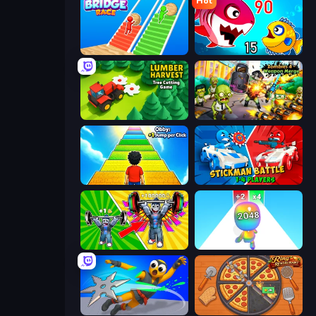
Hot
Bridge Race
Fish Eat Getting Big
Lumber Harvest: Tree Cutting Game
Zombies 4 Weapon Merge
Obby: +1 Jump per Click
Stickman battle 1-4 Players
Obby: Gym Simulator, Escape
Man Runner 2048
Ninja Swipe Strike
Ring Restaurant