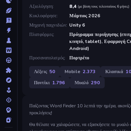
Αξιολόγηση
8,4
(
με βάση τους τελευταίους 6 μήνες
)
Κυκλοφόρησε
Μάρτιος 2026
Μηχανή παιχνιδιών
Unity 6
Πλατφόρμες
Πρόγραμμα περιήγησης (επιτρ
κινητό, tablet), Εφαρμογή 
Android)
Προσανατολισμός
Πορτρέτο
Λέξεις
50
Mobile
2.373
Κλασικά
1
Ποντίκι
1.796
Μυαλό
290
Παίζοντας Word Finder 10 λεπτά την ημέρα, ακονίζετ
προκλήσεις!
Θα θέλατε να χαλαρώσετε, να εξασκήσετε το μυαλό σ