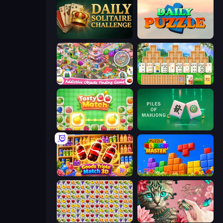
Daily Solitaire Challenge
Daily Puzzle
Scavenger Hunt - Hidden Items
Magic Towers Solitaire
Tasty Match: Mahjong Pairs
Piles of Mahjong
Goods Triple Match 3D
Puzzle Block Master
Same Game Fruit Collapse
Favorite Puzzles