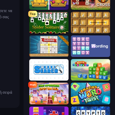
Find It - Find The Differences
Word Cross
σετε να
Top
ό σας
Spider Solitaire
Waffle Words
Sudoku Online
Wording
Word Search
Kitty Scramble: Word Stacks
Hot
ή σειρά
Find Differences: Spot 'Em All
Amazing Word Twist