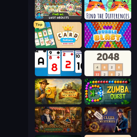
Find Me: Lost Objects
Spotti: Find the Differences
Top
Card Solitaire: Word Game
Bubble Blast
Social Solitaire
2048
Hidden Objects: Island Secrets
Zumba Quest
Hidden Object: Street Of Secrets
Hidden Object: Clues and Mysteries