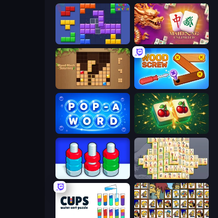
Blocks and that’s it
Mahjong Unlimited
Wood Block Journey
Wood Screw: Bolts Puzzle
Pop-a-Word
Mahjong Puzzle: Tile Match
Nuts Puzzle: Sort By Color
Mahjong Online