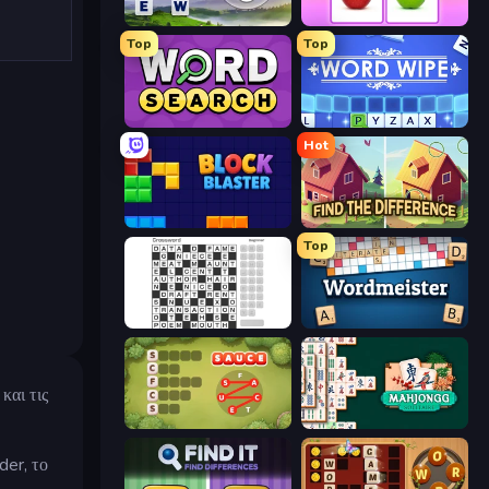
Words of Wonders
What's The Difference?
Top
Top
Daily Word Search
Word Wipe
Hot
Block Blaster
Find The Difference
Top
Crossword
Wordmeister
και τις
Crocword
Mahjongg Solitaire
der, το