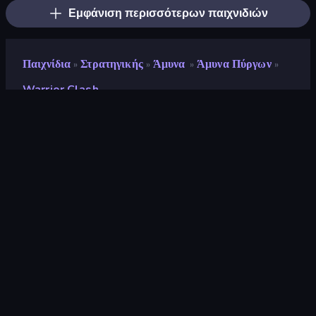
Εμφάνιση περισσότερων παιχνιδιών
Παιχνίδια
Στρατηγικής
Άμυνα
Άμυνα Πύργων
»
»
»
»
Warrior Clash
Warrior Clash
Προγραμματιστής
Onki Games
Αξιολόγηση
9,2
(
με βάση τους τελευταίους 6 μήνες
)
Κυκλοφόρησε
Φεβρουάριος 2025
Τελευταία ενημέρωση
Μάρτιος 2025
Μηχανή παιχνιδιών
Unity 6
Πλατφόρμες
Πρόγραμμα περιήγησης
(επιτραπέζιος υπολογιστής,
κινητό, tablet), Εφαρμογή