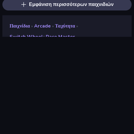
Εμφάνιση περισσότερων παιχνιδιών
Παιχνίδια
Arcade
Ταχύτητα
»
»
»
Switch Wheel: Race Master
Switch Wheel: Race
Master
Προγραμματιστής
Funtory
Αξιολόγηση
8,9
(
με βάση τους τελευταίους 6 μήνες
)
Κυκλοφόρησε
Δεκέμβριος 2023
Μηχανή παιχνιδιών
Unity 2020
Πλατφόρμες
Πρόγραμμα περιήγησης
(επιτραπέζιος υπολογιστής, κινητό,
tablet), Εφαρμογή CrazyGames