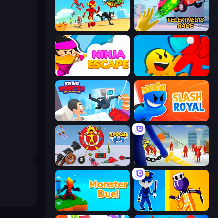
Superhero Race!
Telekinesis Race 3D
Ninja Escape
Riot Escape
Swing Monster: Decisive Battle
Slash Royal
Smash Guy: Ragdoll Punch Hero
Slasher
Monster Duel
Jailbreak: Hide or Attack!