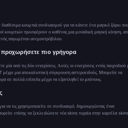
α διαθέσιμα κουμπιά συνδυασμού για να κάνετε ένα μαγικό ξόρκι πο
μοί κουμπιών προσφέρουν ο καθένας μια μοναδική μαγική κίνηση, απ
 ενός παγωμένου ανεμοστρόβιλου.
να προχωρήσετε πιο γρήγορα
τε μία από τις δύο ενισχύσεις. Αυτές οι ενισχύσεις εντός παιχνιδιού
NT μέχρι μια αποκαλυπτική σύγκρουση αστεροειδούς. Μπορείτε να
ορα σε πολλά επίπεδα μέχρι να εξαντληθεί το μπόνους.
ς
για να τις χρησιμοποιείτε σε συνδυασμό, δημιουργώντας έναν
πορείτε επίσης να ξεκλειδώσετε νέα skins τυχαία στην καρτέλα skins