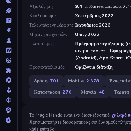
Αξιολόγηση
9,4
(
με βάση τους τελευταίους 6 μήν
Κυκλοφόρησε
Σεπτέμβριος 2022
Τελευταία ενημέρωση
Ιανουάριος 2026
Μηχανή παιχνιδιών
Unity 2022
Πλατφόρμες
Πρόγραμμα περιήγησης (επ
κινητό, tablet), Εφαρμο
(Android), App Store (iO
Προσανατολισμός
Οριζόντια διάταξη
Δράση
701
Mobile
2.378
Ένας παίκ
Καταστροφή
270
Μαγεία
48
Τέρατα
Το Magic Hands είναι ένα διασκεδαστικό,
χαλαρό π
Χρησιμοποιήστε διαφορετικούς συνδυασμούς πλήκτ
κάθε επίπεδο!