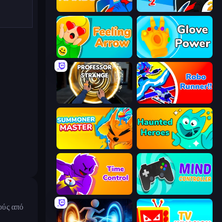
Ninja Hands
Ninja Hands 2
Feeling Arrow
Glove Power
Professor Strange
Robo Runner
Summoner Master
Haunted Heroes
Time Control!
Mind Controller
ούς από