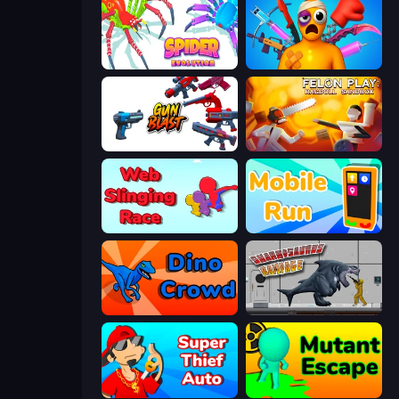
Spider Evolution: Runner Game
Fun Ragdoll Challenge!
Gun Blast
Felon Play: Ragdoll Sandbox
Web Slinging Race
Mobile Run
Dino Crowd
Sharkosaurus Rampage
Super Thief Auto
Mutant Escape