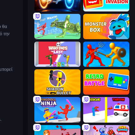
Portal Escape
TV Invasion
υ θα
ό την
Silly Walkers
Monster Box
Who Dies Last?
Epic Sword Battle! Fight in Arena
 μπορεί
Shadow Bullet
Retro Battle
.
Ragdoll Ninja: Imposter Hero
Rescue Throw