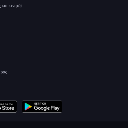
 και κινητά)
ερας