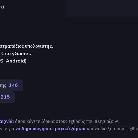
ες
)
ιτραπέζιος υπολογιστής,
γή CrazyGames
S, Android)
της
146
215
αιχνίδι
όπου κάνετε ξόρκια στους εχθρούς που πλησιάζουν.
ρων για
να δημιουργήσετε μαγικά ξόρκια
και να διώξετε τους εχθρ