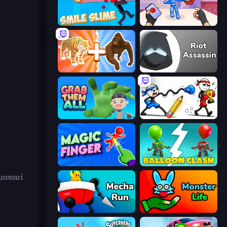
Smile Slime
TNT Bomber
Animal DNA Run
Riot Assassin
Grab Them All
Doodle Smash
Magic Finger 3D
Balloon Clash
μοποιεί
Mecha Run
Monster Life