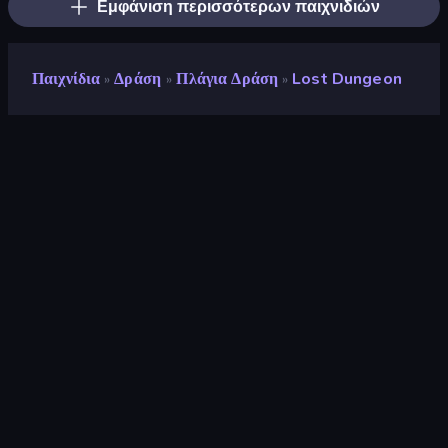
Εμφάνιση περισσότερων παιχνιδιών
Παιχνίδια
Δράση
Πλάγια Δράση
Lost Dungeon
»
»
»
Lost Dungeon
Προγραμματιστής
GameCraft
Αξιολόγηση
9,2
(
με βάση τους τελευταίους 6 μήνες
)
Κυκλοφόρησε
Απρίλιος 2026
Τελευταία ενημέρωση
Απρίλιος 2026
Μηχανή παιχνιδιών
Unity 6
Πλατφόρμες
Πρόγραμμα περιήγησης
(επιτραπέζιος υπολογιστής,
κινητό, tablet), Εφαρμογή
CrazyGames (iOS, Android)