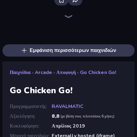
Ragdoll Archers
Jelly Dye
Grass Cutter: Mowing Simulator
Cat Snack Bar
Stack Fall
Slice Master
Twerk Race 3D
Helix Jump
Perfect Piano
Catch Tiles: Piano Game
Master of Numbers
Tile Jumper 3D
Stone Grass: Mowing Simulator
Robby: Many Games
Space Waves
Epic Sword Battle! Fight in Arena
Soccer Dash
Crazy Office: Slap and Smash!
Εμφάνιση περισσότερων παιχνιδιών
Παιχνίδια
Arcade
Αποφυγή
Go Chicken Go!
»
»
»
Go Chicken Go!
Προγραμματιστής
RAVALMATIC
Αξιολόγηση
8,8
(
με βάση τους τελευταίους 6 μήνες
)
Κυκλοφόρησε
Απρίλιος 2019
Μηχανή παιχνιδιών
Externally hosted (iframe)