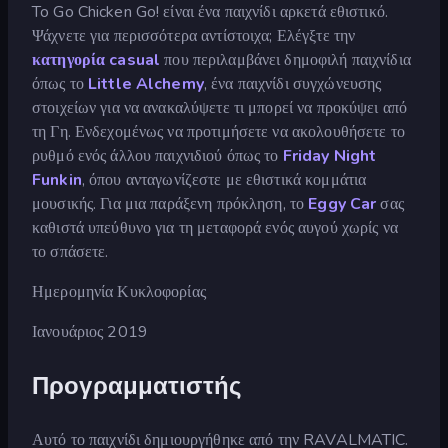
To Go Chicken Go! είναι ένα παιχνίδι αρκετά εθιστικό.
Ψάχνετε για περισσότερα αντίστοιχα; Ελέγξτε την
κατηγορία casual
που περιλαμβάνει δημοφιλή παιχνίδια
όπως το
Little Alchemy
, ένα παιχνίδι συγχώνευσης
στοιχείων για να ανακαλύψετε τι μπορεί να προκύψει από
τη Γη. Ενδεχομένως να προτιμήσετε να ακολουθήσετε το
ρυθμό ενός άλλου παιχνιδιού όπως το
Friday Night
Funkin
, όπου ανταγωνίζεστε με εθιστικά κομμάτια
μουσικής. Για μια παράξενη πρόκληση, το
Eggy Car
σας
καθιστά υπεύθυνο για τη μεταφορά ενός αυγού χωρίς να
το σπάσετε.
Ημερομηνία Κυκλοφορίας
Ιανουάριος 2019
Προγραμματιστής
Αυτό το παιχνίδι δημιουργήθηκε από την RAVALMATIC.