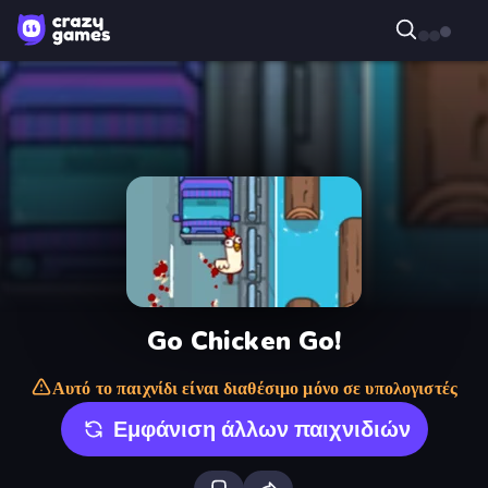
Go Chicken Go!
Αυτό το παιχνίδι είναι διαθέσιμο μόνο σε υπολογιστές
Εμφάνιση άλλων παιχνιδιών