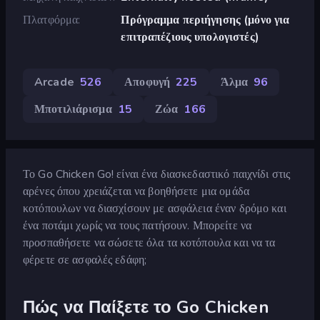
Πλατφόρμα
Πρόγραμμα περιήγησης (μόνο για
επιτραπέζιους υπολογιστές)
Arcade
526
Αποφυγή
225
Άλμα
96
Μποτιλιάρισμα
15
Ζώα
166
Το Go Chicken Go! είναι ένα διασκεδαστικό παιχνίδι στις
αρένες όπου χρειάζεται να βοηθήσετε μια ομάδα
κοτόπουλων να διασχίσουν με ασφάλεια έναν δρόμο και
ένα ποτάμι χωρίς να τους πατήσουν. Μπορείτε να
προσπαθήσετε να σώσετε όλα τα κοτόπουλα και να τα
φέρετε σε ασφαλές εδάφη;
Πώς να Παίξετε το Go Chicken