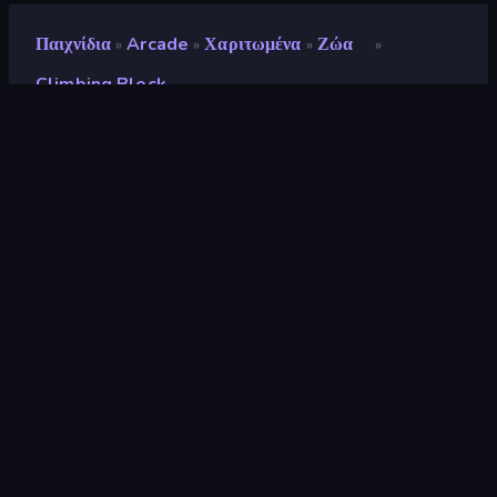
Παιχνίδια
Arcade
Χαριτωμένα
Ζώα
»
»
»
»
Climbing Block
Climbing Block
Προγραμματιστής
StoreRider
Αξιολόγηση
8,9
(
με βάση τους τελευταίους 6 μήνες
)
Κυκλοφόρησε
Ιούνιος 2025
Μηχανή παιχνιδιών
Unity 6
Πλατφόρμες
Πρόγραμμα περιήγησης
(επιτραπέζιος υπολογιστής, κινητό,
tablet), Εφαρμογή CrazyGames
(iOS, Android), App Store
(Android)
Προσανατολισμός
Οριζόντια / Κάθετη