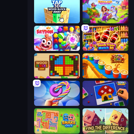
Tap 3D Wood Block Away
Fairyland Merge & Magic
Skydom
Goods Triple Match 3D
Wood Blocks Jam
Coffee Color Blocks
Twisted Tangle
Screw Sorting
Snake Out: Maze Escape
Find The Difference