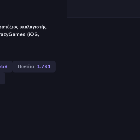
απέζιος υπολογιστής,
CrazyGames (iOS,
558
Ποντίκι
1.791
3