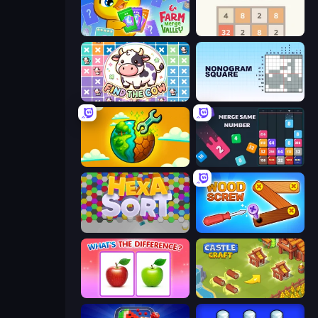
Farm Merge Valley
2048
Find The Cow
Nonogram Square
Land Explorers: Merge & Build
Drop & Merge the Numbers
Hexa Sort
Wood Screw: Bolts Puzzle
What's The Difference?
Castle Craft