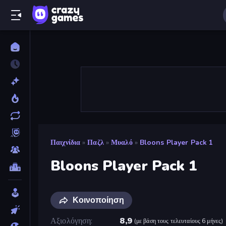
Παιχνίδια
»
Παζλ
»
Μυαλό
»
Bloons Player Pack 1
Bloons Player Pack 1
Κοινοποίηση
Αξιολόγηση
8,9
(
με βάση τους τελευταίους 6 μήνες
)