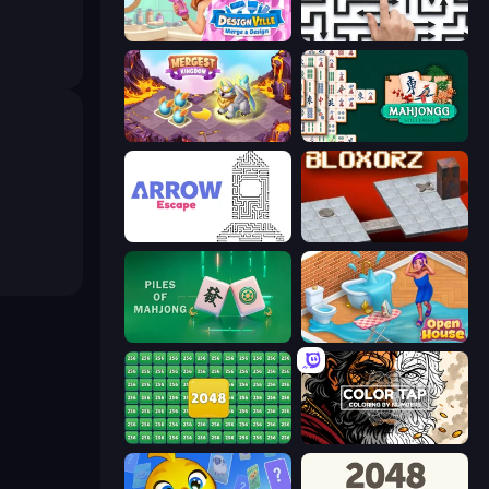
Designville: Merge & Design
Arrow Escape: Puzzle
Mergest Kingdom
Mahjongg Solitaire
Arrow Escape
Bloxorz
Piles of Mahjong
Open House
2048 Merge Blocks
Color Tap: Coloring by Numbers