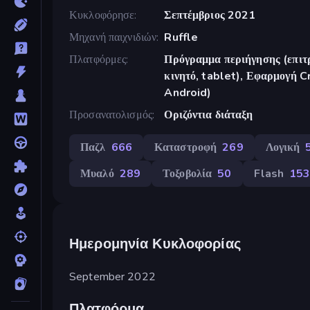
Κυκλοφόρησε
Σεπτέμβριος 2021
Μηχανή παιχνιδιών
Ruffle
Πλατφόρμες
Πρόγραμμα περιήγησης (επιτρ
κινητό, tablet), Εφαρμογή 
Android)
Προσανατολισμός
Οριζόντια διάταξη
Παζλ
666
Καταστροφή
269
Λογική
Μυαλό
289
Τοξοβολία
50
Flash
15
Ημερομηνία Κυκλοφορίας
September 2022
Πλατφόρμα