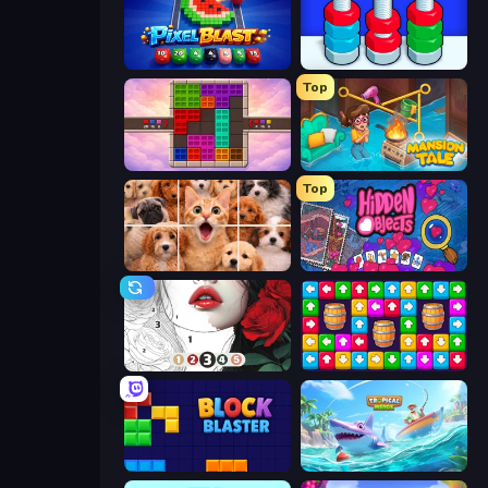
Pixel Blast
Nuts Puzzle: Sort By Color
Top
Color Cube Puzzle
Mansion Tale: Merge Secrets
Top
Jigpic Solitaire
Hidden Objects
Numicolor
Tap Away Story
Block Blaster
Tropical Merge