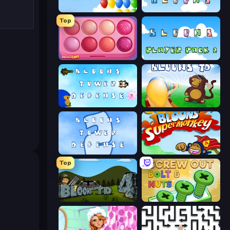
Bloons
More Bloons
Top
Piece of Cake: Merge and Bake
Bloons Player Pack 2
Bloons Tower Defense 3
Bloons Tower Defense
Bloons Tower Defense 2
Bloons Super Monkey
Top
Bloons Tower Defense 4
Screw Out: Bolts and Nuts