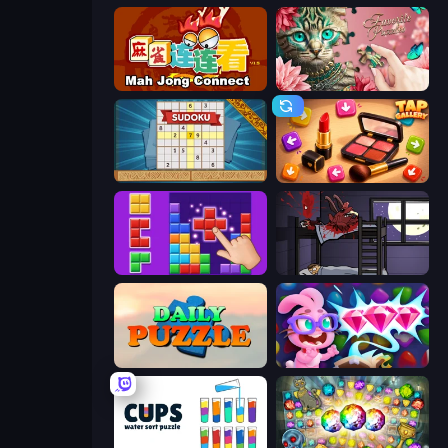
Mahjong Connect (Legacy)
Favorite Puzzles
Sudoku Online
Tap Gallery
BlockBuster Puzzle
The Visitor
Daily Puzzle
Skydom: Reforged