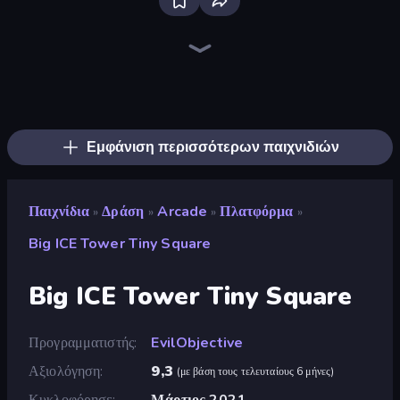
Bloxd.io
Ragdoll Archers
EvoWars.io
Piece of Cake: Merge and Bake
Veck.io
Racing Limits
Traffic Rider
Mahjongg Solitaire
Screw Out: Bolts and Nuts
Words of Wonders
Piles of Mahjong
Designville: Merge & Design
Miniblox
Space Waves
Stickman Clash
SkillWarz
Fortzone Battle Royale
Arrow Escape
Εμφάνιση περισσότερων παιχνιδιών
Παιχνίδια
Δράση
Arcade
Πλατφόρμα
»
»
»
»
Big ICE Tower Tiny Square
Big ICE Tower Tiny Square
Προγραμματιστής
EvilObjective
Αξιολόγηση
9,3
(
με βάση τους τελευταίους 6 μήνες
)
Κυκλοφόρησε
Μάρτιος 2021