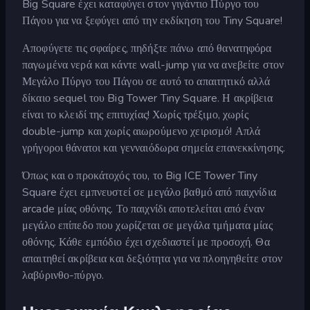
Big Square έχει καταφύγει στον γιγάντιο Πύργο του
Πάγου για να ξεφύγει από την εκδίκηση του Tiny Square!
Αποφύγετε τις σφαίρες, πηδήξτε πάνω από θανατηφόρα
παγωμένα νερά και κάντε wall-jump για να ανεβείτε στον
Μεγάλο Πύργο του Πάγου σε αυτό το απαιτητικό αλλά
δίκαιο sequel του Big Tower Tiny Square. Η ακρίβεια
είναι το κλειδί της επιτυχίας! Χωρίς τρέξιμο, χωρίς
double-jump και χωρίς αιωρούμενο χειρισμό! Απλά
γρήγοροι θάνατοι και γενναιόδωρα σημεία επανεκκίνησης.
Όπως και ο προκάτοχός του, το Big ICE Tower Tiny
Square έχει εμπνευστεί σε μεγάλο βαθμό από παιχνίδια
arcade μίας οθόνης. Το παιχνίδι αποτελείται από έναν
μεγάλο επίπεδο που χωρίζεται σε μεγάλα τμήματα μίας
οθόνης. Κάθε εμπόδιο έχει σχεδιαστεί με προσοχή. Θα
απαιτηθεί ακρίβεια και δεξιότητα για να πλοηγηθείτε στον
λαβύρινθο-πύργο.