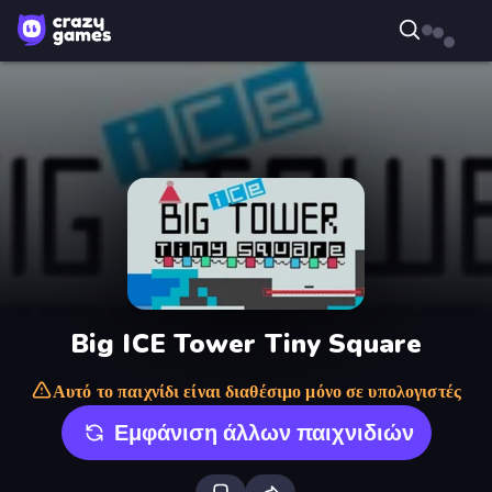
Big ICE Tower Tiny Square
Αυτό το παιχνίδι είναι διαθέσιμο μόνο σε υπολογιστές
Εμφάνιση άλλων παιχνιδιών