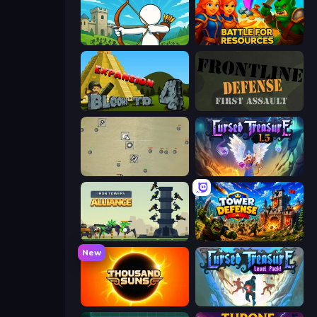
Last Archer
Battle for Resources
Bloons Tower Defense 4 Expansion
Frontline Defense
Desktop Tower Defense
Cursed Treasure 1.5
Iron Towers Alliance
Tower Defense
New
Thousand Suns
Cursed Treasure Level Pack