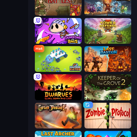
Backpack Battles
Wall Wars
Dungeons and Bags
Tower Defense Clash
Hot
Machine Eater
Last Bastion
Dwarves: Glory, Death, and Loot
Keeper of the Grove 2
Cursed Treasure
Zombie Protocol