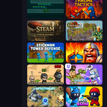
Vector TD
Throne Tactics
Age of Steam Tower Defence
Takeover
Stickman Tower Defense Idle 3D
WarLink: Crown & Clash
Raid Heroes: Sword and Magic
Human Leap: Evolution
Battle for the Galaxy
Evo Gears