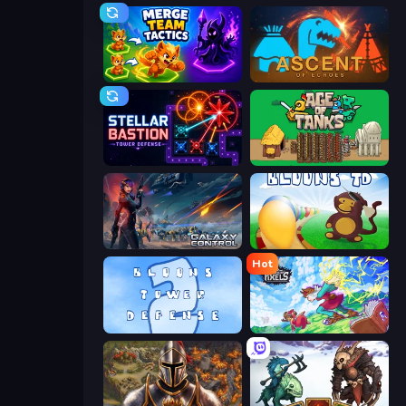
Merge Team Tactics
Ascent of Echoes
Stellar Bastion
Age of Tanks Warriors: TD War
Galaxy Control: 3D Strategy
Bloons Tower Defense
Hot
Bloons Tower Defense 2
Kingdom of Pixels