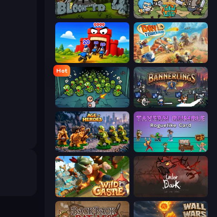
Bloons Tower Defense 4
Raid Heroes: Total War
TimeWarriors
Day D Tower Rush
Hot
Base Defence
Bannerlings
Age of Heroes
Tavern Rumble: Roguelike Card
Wild Castle TD: Grow Empire
UnderDark: Defense