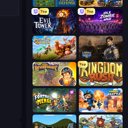
Tower Swap
AOD - Art Of Defense
Top
Top
Evil Tower
Idle Zombie Wave: Survivors
Infinity Kingdom
Battle Arena
Top
Cursed Treasure 2
Kingdom Rush
Fortress Merge
Tower Battle