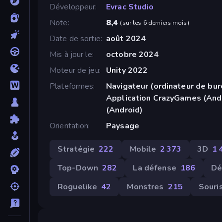
Développeur
Evrac Studio
Note
8,4
(
sur les 6 derniers mois
)
Date de sortie
août 2024
Mis à jour le
octobre 2024
Moteur de jeu
Unity 2022
Plateformes
Navigateur (ordinateur de bur
Application CrazyGames (And
(Android)
Orientation
Paysage
Stratégie
222
Mobile
2 373
3D
1 
Top-Down
282
La défense
186
Dé
Roguelike
42
Monstres
215
Souri