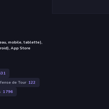
eau, mobile, tablette),
roid), App Store
431
fense de Tour
122
s
1 796