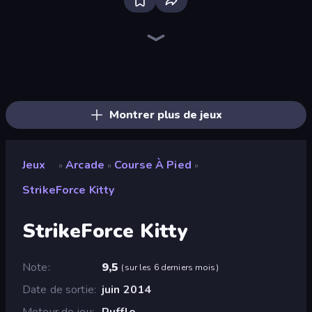
Ragdoll Archers
Om Nom: Run
Obby: +1 Jump per Click
Through the Wall
TNT Bomber
Man Runner 2048
Stacky Bird
Merge & Construct
Master of Numbers
Go Escape
Earn to Die: Zombie Ride
Draw Crash Race
Bouncemasters
Superhero Race!
Bubble Blast
Rovercraft
Soccer Dash
Draw Climber
Montrer plus de jeux
Jeux
Arcade
Course À Pied
»
»
»
StrikeForce Kitty
StrikeForce Kitty
Note
9,5
(
sur les 6 derniers mois
)
Date de sortie
juin 2014
Moteur de jeu
Ruffle