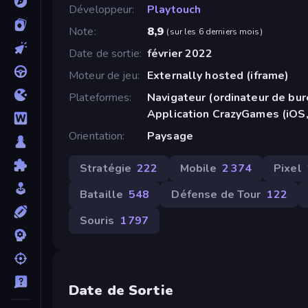
Développeur
Playtouch
Note
8,9
(
sur les 6 derniers mois
)
Date de sortie
février 2022
Moteur de jeu
Externally hosted (iframe)
Plateformes
Navigateur (ordinateur de bur
Application CrazyGames (iOS,
Orientation
Paysage
Stratégie
222
Mobile
2 374
Pixel
Bataille
548
Défense de Tour
122
Souris
1 797
Date de Sortie