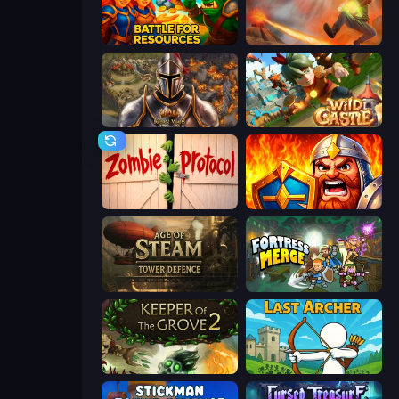
Battle for Resources
Cursed Treasure
Khan Wars
Wild Castle TD: Grow Empire
Zombie Protocol
WarLink: Crown & Clash
Age of Steam Tower Defence
Fortress Merge
Keeper of the Grove 2
Last Archer