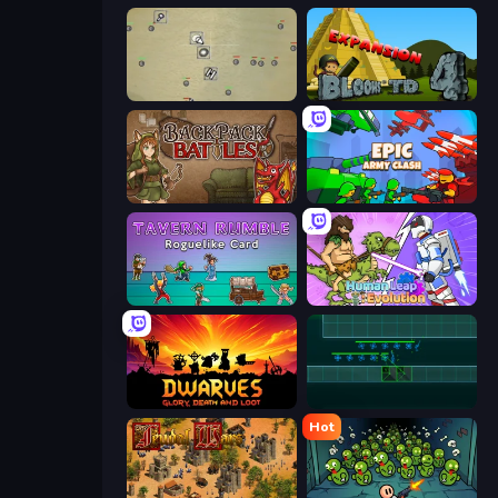
Desktop Tower Defense
Bloons Tower Defense 4 Expansion
Backpack Battles
Epic Army Clash
Tavern Rumble: Roguelike Card
Human Leap: Evolution
Dwarves: Glory, Death, and Loot
Vector TD
Hot