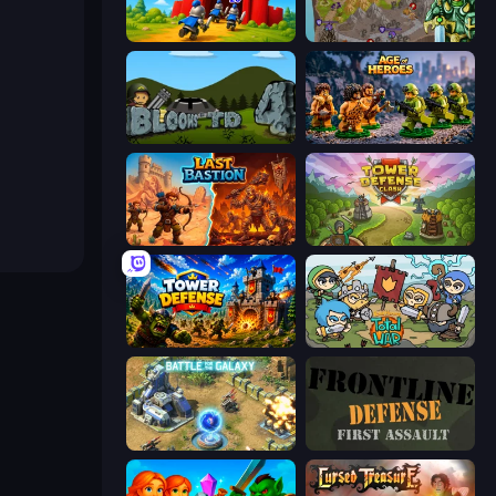
TimeWarriors
Takeover
Bloons Tower Defense 4
Age of Heroes
Last Bastion
Tower Defense Clash
Tower Defense
Raid Heroes: Total War
Battle for the Galaxy
Frontline Defense