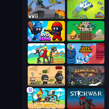
Stickman WW2
Machine Eater
Evo Gears
Age of Tanks Warriors: TD War
World of Stickman Classic RTS
City Takeover
Raid Heroes: Sword and Magic
Bannerlings
Stick Ragdoll Battle Simulator
Stick War