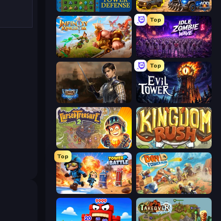
Tower Swap
AOD - Art Of Defense
Top
Infinity Kingdom
Idle Zombie Wave: Survivors
Top
Battle Arena
Evil Tower
Cursed Treasure 2
Kingdom Rush
Top
Tower Battle
Day D Tower Rush