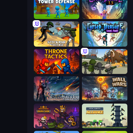
Stickman Tower Defense Idle 3D
Cursed Treasure 1.5
Stickman World War
Cursed Treasure Level Pack
Throne Tactics
Stickman History Battle
Galaxy Control: 3D Strategy
Wall Wars
Raid Heroes: Dark Side
Iron Towers Alliance