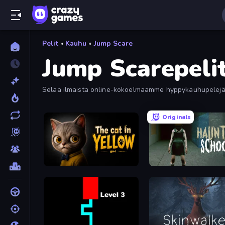
Pelit
»
Kauhu
»
Jump Scare
Jump Scarepeli
Selaa ilmaista online-kokoelmaamme hyppykauhupelejä ja 
Originals
The Cat in Yellow
Haunted School