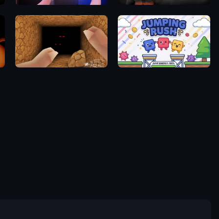
Haunted School 2
Krampus
Horror Nights Story
Jumping Rush