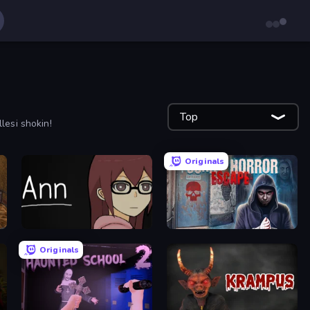
Top
lesi shokin!
Originals
Ann
Scary Horror Escape Room
Originals