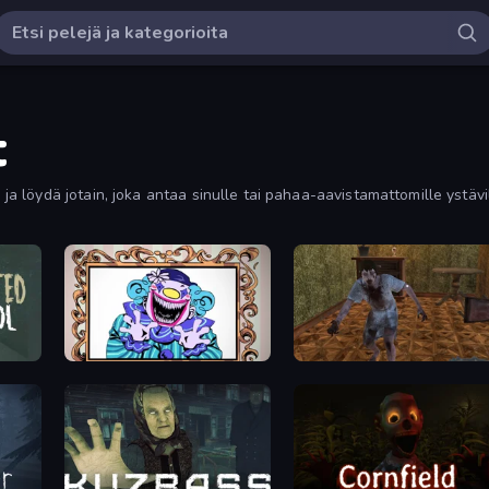
t
löydä jotain, joka antaa sinulle tai pahaa-aavistamattomille ystävil
Exhibit of Sorrows
Creepy Granny Scream: Scary Freddy