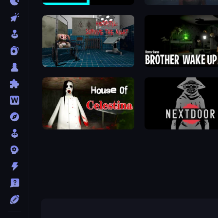
Scary Maze
Skinwalker
Hospital: Survive the Night
Brother Wake Up
House of Celestina
NextDoor