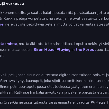
lejä verkossa
kkohermoisille, ja saatat haluta pelata niitä päiväsaikaan, jotta 
 Kaikkia pelejä voi pelata ilmaiseksi ja ne ovat saatavilla verkoss
me
; ne eivät ole pelottavia pelejä, mutta voivat vähentää stressi
elaamista
, mutta älä totuttele siihen liikaa. Lopulta pelästyt vie
lapsen manaamiseen.
Siren Head: Playing in the Forest
upotta
än.
ailupeli, jossa sinun on autettava digitaalisen taiteen opiskeli
 Sorrows, lyhyt kauhupeli, joka sijoittuu omituiseen sirkusteemai
ullinen pulmapakopeli, jossa olet loukussa jäätyneen erämaan 
paikkaan. Ratkaise hankalia arvoituksia ja pakene paikasta elävän
i CrazyGamesissa, latausta tai asennusta ei vaadita. 🎮 Pelaa Th