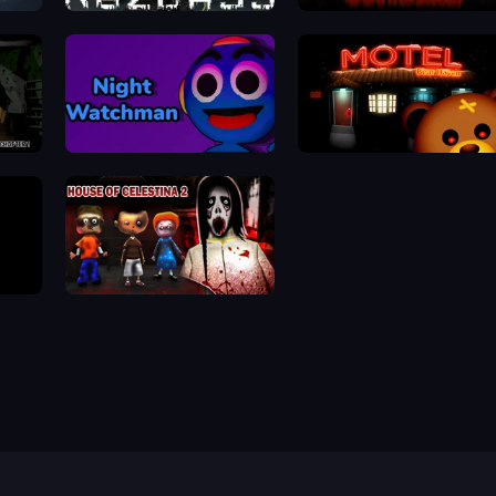
Kuzbass Horror
Cornfield
Night Watchman
Bear Haven
House of Celestina: Chapter Two