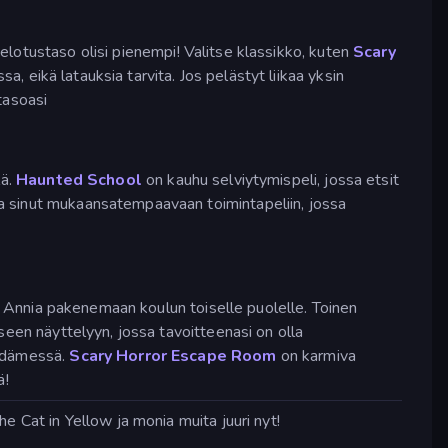
pelotustaso olisi pienempi! Valitse klassikko, kuten
Scary
a, eikä latauksia tarvita. Jos pelästyt liikaa yksin
tasoasi
lä.
Haunted School
on kauhu selviytymispeli, jossa etsit
a sinut mukaansatempaavaan toimintapeliin, jossa
ja Annia pakenemaan koulun toiselle puolelle. Toinen
seen näyttelyyn, jossa tavoitteenasi on olla
sydämessä.
Scary Horror Escape Room
on karmiva
ä!
e Cat in Yellow ja monia muita juuri nyt!