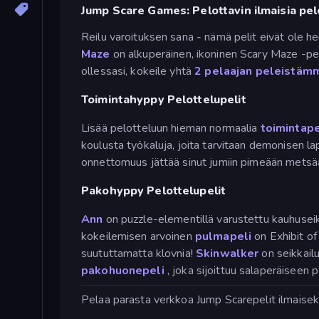
Jump Scare Games: Pelottavin ilmaisia pe
Reilu varoituksen sana - nämä pelit eivät ole hei
Maze
on alkuperäinen, ikoninen Scary Maze -peli.
ollessasi, kokeile yhtä
2 pelaajan peleistäm
Toimintahyppy Pelottelupelit
Lisää pelotteluun hieman normaalia
toimintap
koulusta työkaluja, joita tarvitaan demonisen 
onnettomuus jättää sinut jumiin pimeään metsä
Pakohyppy Pelottelupelit
Ann
on puzzle-elementillä varustettu kauhuseikk
kokeilemisen arvoinen
pulmapeli
on Exhibit of
suututtamatta klovnia!
Skinwalker
on seikkail
pakohuonepeli
, joka sijoittuu salaperäiseen 
Pelaa parasta verkkoa Jump Scarepelit ilmaiseks