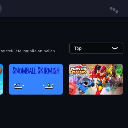
Top
taisteluista, tarjolla on paljon
Snowball Skirmish
Power Players: Defenders