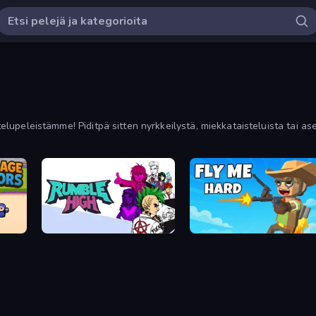
telupeleistämme! Piditpä sitten nyrkkeilystä, miekkataisteluista tai ase
ja uusimpien mukaan suodattimien avulla.
Rumble High
Fly Me Hard