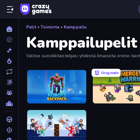
Pelit
»
Toiminta
»
Kamppailu
Kamppailupelit
Valitse suosikkitaistelijasi yhdestä ilmaisista online-tais
jännittäviä pelejä, joista valita. Lajittele pelatuimpien 
Originals
Robots Backpack
Merge Age Warriors