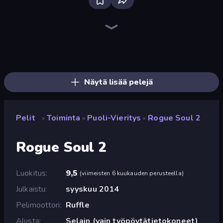
Bloxd.io
Ragdoll Archers
EvoWars.io
Veck.io
Piece of Cake: Merge and Bake
Racing Limits
Traffic Rider
Mahjongg Solitaire
Screw Out: Bolts and Nuts
Words of Wonders
Piles of Mahjong
Designville: Merge & Design
Miniblox
Space Waves
Stickman Clash
SkillWarz
Fortzone Battle Royale
Arrow Escape
Näytä lisää pelejä
Pelit
Toiminta
Puoli-Vieritys
Rogue Soul 2
»
»
»
Rogue Soul 2
Luokitus
9,5
(
viimeisten 6 kuukauden perusteella
)
Julkaistu
syyskuu 2014
Pelimoottori
Ruffle
Alusta
Selain (vain työpöytätietokoneet)