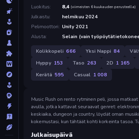
Luokitus
8,4
(
viimeisten 6 kuukauden perusteella
)
Julkaistu
helmikuu 2024
Pelimoottori
Unity 2021
Alusta
Selain (vain työpöytätietokone
Kolikkopeli
666
Yksi Nappi
84
Väl
Hyppy
153
Taso
263
2D
1 165
Kerätä
595
Casual
1 008
Music Rush on rento rytminen peli, jossa matkaat 
avulla, jotka kattavat seuraavat genret: elektronin
keskiaika, dungeon ja country, löydät oman musiik
kokemustasi, kun tähtäät kohti korkeinta tasoa. T
Julkaisupäivä