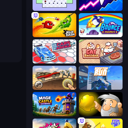
World's Hardest Game
Space Waves
Jelly Dash
Bouncemasters
Cars Arena
Cat Snack Bar
Earn to Die: Zombie Ride
Rooftop Run
Mage Castle Idle Defense
Gold Miner