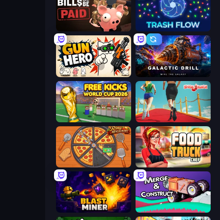
Bills Must Be Paid
Trash Flow
Gun Hero: Cat Survival
Galactic Drill
Free Kicks World Cup 2026
Shoe Race
Ring Restaurant
Food Truck Chef™: A Fun Cooking Game
Blast Miner
Merge & Construct