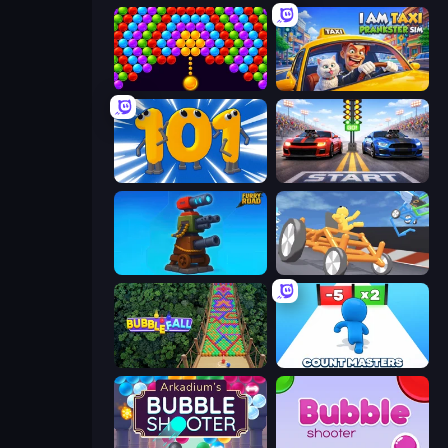
Bubble Story
I Am Taxi Prankster Sim
Numbers Arena
Street Racer 2
Furry Road
Draw Crash Race
Bubble Fall
Count Masters: Stickman Games