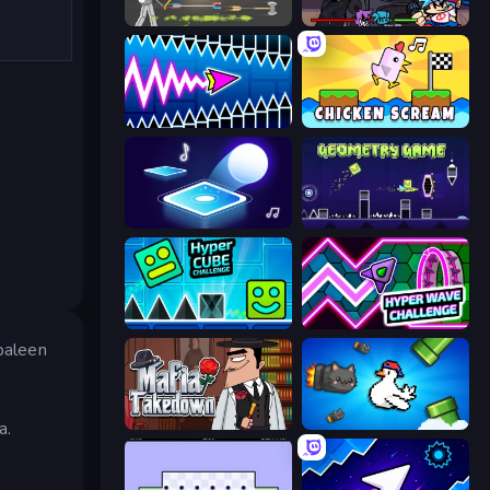
Ragdoll Archers
Friday Night Funkin'
Wave Dash: Geometry Arrow
Chicken Scream
Tile Jumper 3D
Geometry Game
Hyper Cube Challenge
Hyper Wave Challenge
ppaleen
Mafia Takedown
Honk
a.