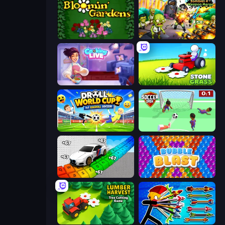
Blooming Gardens
Zombies 4 Weapon Merge
Cooking Live
Stone Grass: Mowing Simulator
Droll World Cup
Soccer Dash
Obby: Supercar Race on Keyboard
Bubble Blast
Lumber Harvest: Tree Cutting Game
Archer Ragdoll Masters