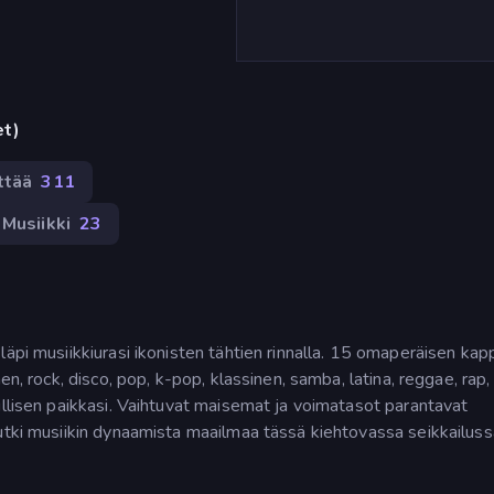
et)
ttää
311
Musiikki
23
läpi musiikkiurasi ikonisten tähtien rinnalla. 15 omaperäisen ka
en, rock, disco, pop, k-pop, klassinen, samba, latina, reggae, rap,
illisen paikkasi. Vaihtuvat maisemat ja voimatasot parantavat
utki musiikin dynaamista maailmaa tässä kiehtovassa seikkailuss