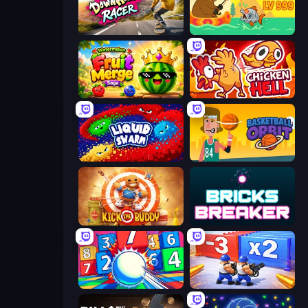
Downhill Racer
Fish Orbit
Watermelon Fruit Merge Saga
Chicken Hell
Liquid Swarm
Basketball Orbit
Kick the Buddy
Bricks Breaker
Entropy
Battle Brigade