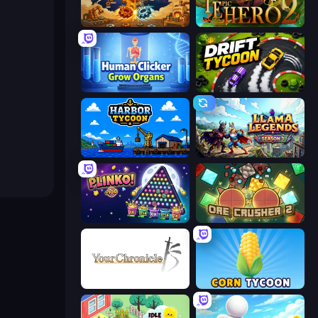
Gear Factory
Incremental Epic Hero 2
Human Clicker: Grow Organs
Drift Tycoon
Harbor Tycoon
Llama Legends
PLINKO!
OreCrusher 2
Your Chronicle
Corn Tycoon