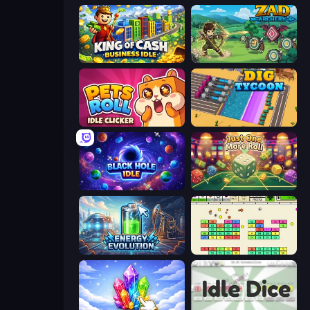
King of Cash Business Idle
Zad Archery - Demo
Pets Roll: Idle Clicker
Dig Tycoon
Black Hole Idle
Just One More Roll
Energy Evolution
Idle Breakout