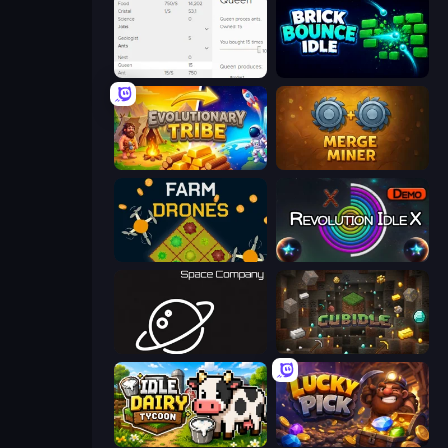
Idle Ants
Brick Bounce Idle
Evolutionary Tribe
Merge Miner
Farm Drones
Revolution Idle X
Space Company
Cubidle
Idle Dairy Tycoon
Lucky Pick