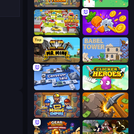
Leek Factory Tycoon
The MachinEGG
Idle Inventor
Farm Ring Idle
Top
Mr. Mine
Babel Tower
Conveyor Idle
Clicker Heroes
Idle Mining Empire
Mine Clicker