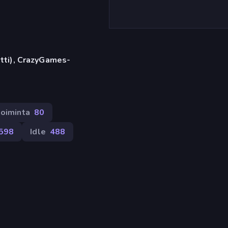
etti), CrazyGames-
toiminta
80
598
Idle
488