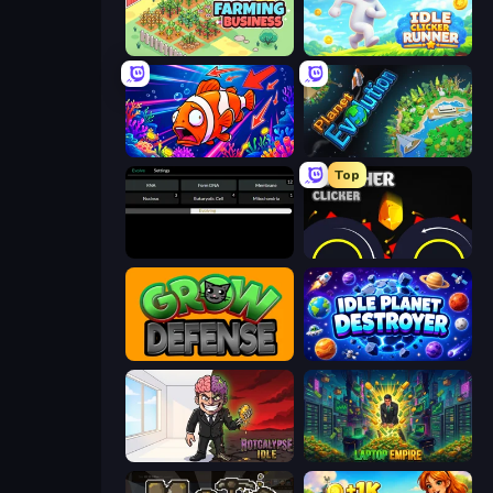
Idle Farming Business
Idle Clicker Runner
Fish Catch Idle
Planet Evolution: Idle Clicker
Top
Evolve
Crusher Clicker
Grow Defense
Idle Planet Destroyer
Rotcalypse: Idle Incremental
Laptop Empire