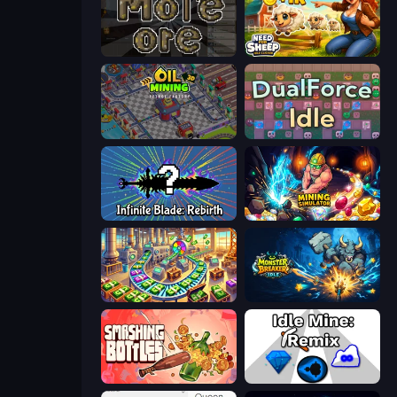
More Ore
Need for Sheep: Idle Clicker
Oil Mining 3D: Petrol Factory
DualForce Idle
Infinite Blade: Rebirth
Mining Simulator
Money Factory: Tycoon Idle Game
Monster Breaker Idle
Smashing Bottles
Idle Mine: Remix