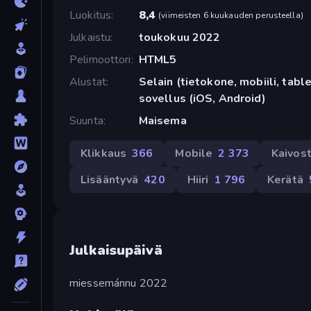
Luokitus
8,4
(
viimeisten 6 kuukauden perusteella
)
Julkaistu
toukokuu 2022
Pelimoottori
HTML5
Alustat
Selain (tietokone, mobiili, tabl
sovellus (iOS, Android)
Suunta
Maisema
Klikkaus
366
Mobile
2 373
Kaivos
Lisääntyvä
420
Hiiri
1 796
Kerätä
Julkaisupäivä
miessemánnu 2022