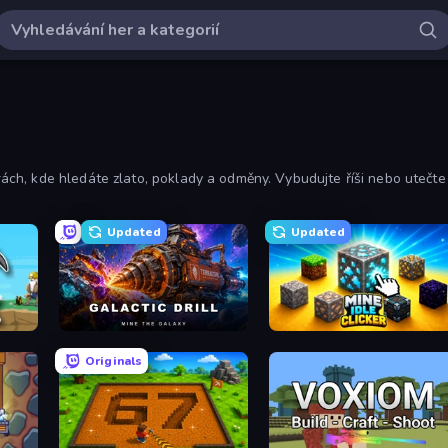
h, kde hledáte zlato, poklady a odměny. Vybudujte říši nebo utečte
Updated
Updated
Galactic Drill
Mine Idle Clicker
Originals