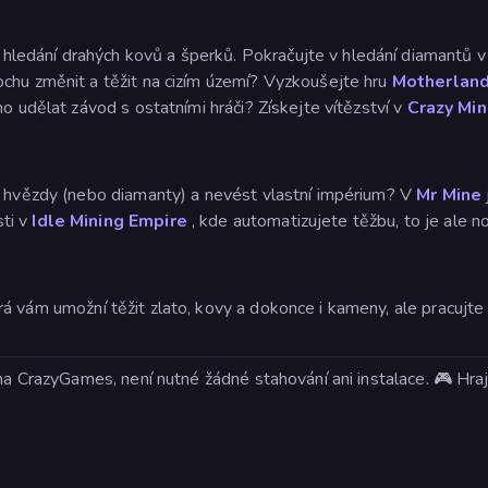
hledání drahých kovů a šperků. Pokračujte v hledání diamantů 
chu změnit a těžit na cizím území? Vyzkoušejte hru
Motherlan
o udělat závod s ostatními hráči? Získejte vítězství v
Crazy Min
o hvězdy (nebo diamanty) a nevést vlastní impérium? V
Mr Mine
ti v
Idle Mining Empire
, kde automatizujete těžbu, to je ale no
á vám umožní těžit zlato, kovy a dokonce i kameny, ale pracujte
 na CrazyGames, není nutné žádné stahování ani instalace. 🎮 Hra