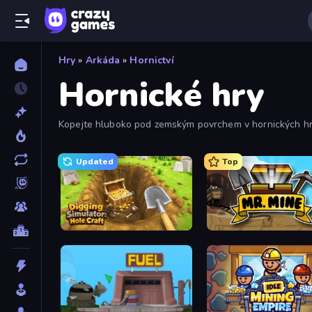
Hry
»
Arkáda
»
Hornictví
Hornické hry
Kopejte hluboko pod zemským povrchem v hornických hrác
Updated
Top
Digging Simulator: Hole Craft
Mr. Mine