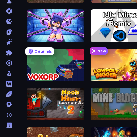
Motherload
Idle Mining Empire
Mini Mine
Idle Mine: Remix
New
Originals
Voxorp
Lowpoly Digger
Noob Miner 2: Escape From Prison
Mine Blocks