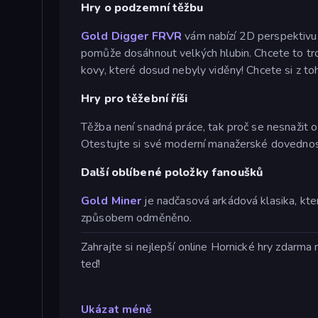
Hry o podzemní těžbu
Gold Digger FRVR
vám nabízí 2D perspektivu 
pomůže dosáhnout velkých hlubin. Chcete to tro
kovy, které dosud nebyly viděny! Chcete si z toh
Hry pro těžební říši
Těžba není snadná práce, tak proč se nesnažit 
Otestujte si své moderní manažerské dovednos
Další oblíbené položky fanoušků
Gold Miner
je nadčasová arkádová klasika, kter
způsobem odměněno.
Zahrajte si nejlepší online Hornické hry zdarma
teď!
Ukázat méně