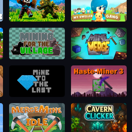
CraftSlayer: Apocalypse
My Dweller Gang
Mining for the Village
MineMerge
Mine to the Last
Haste-Miner 3: Eternamine