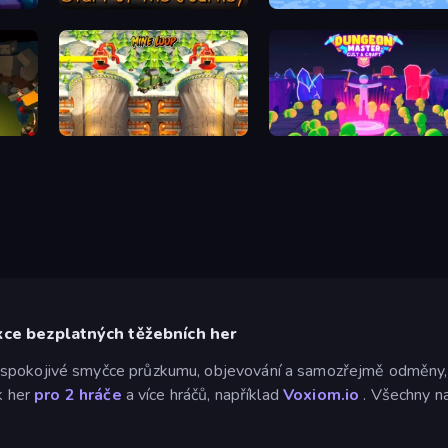
Miner's Odyssey
Tile Mine
Mine Loop
Dungeon Master - Cult & Craf
ekce bezplatných těžebních her
spokojivé smyčce průzkumu, objevování a samozřejmě odměny, po
ik her
pro 2 hráče
a více hráčů, například
Voxiom.io
. Všechny na