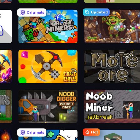
Obby: Dig Brainrots
Voxiom.io
Updated
Originals
Crazy Miners
Goblin Gold Rush
Craft Drill
More Ore
Noob Digger: Pro Drill Miner
Noob Miner: Escape From Prison
Hot
Originals