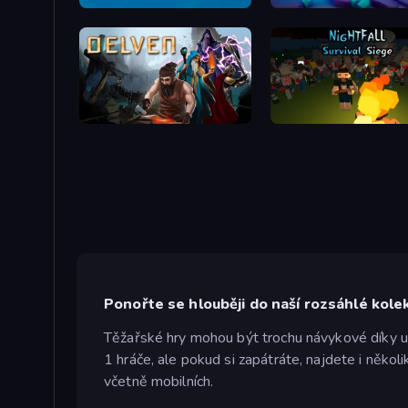
Craft Drill Clicker
Mine Keeper
Delven
Nightfall: Survival Siege
Ponořte se hlouběji do naší rozsáhlé kol
Těžařské hry mohou být trochu návykové díky u
1 hráče, ale pokud si zapátráte, najdete i někol
včetně mobilních.