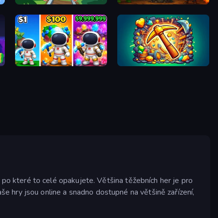
MergeMine Idle
Cavern Clicker
t
My Home Planet
Mine Merge Mania
 které to celé opakujete. Většina těžebních her je pro
še hry jsou online a snadno dostupné na většině zařízení,