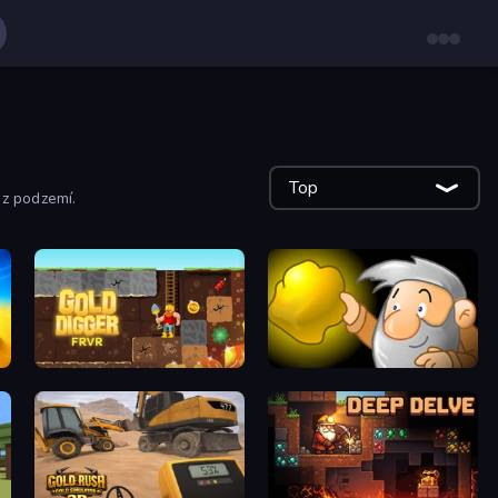
Top
 z podzemí.
Gold Digger FRVR
Gold Miner