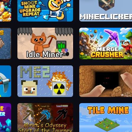
Shoot Mine Upgrade Repeat
MineClicker
Idle Miner
Merge Crusher
MineEnergy2
Horror Nights Story