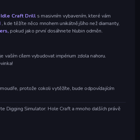
v
Idle Craft Drill
s masivním vybavením, které vám
d
, kde těžíte něco mnohem unikátnějšího než diamanty,
ers,
pokud jako první dosáhnete hlubin odměn.
je vaším cílem vybudovat impérium zdola nahoru.
vinka!
 moudře, protože cokoli vytěžíte, bude odpovídajícím
jte Digging Simulator: Hole Craft a mnoho dalších právě