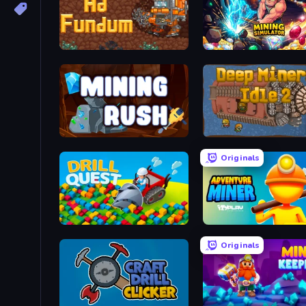
Ad Fundum
Mining Simulator
Mining Rush
Deep Miners Idle 2
Originals
Drill Quest
Adventure Miner
Originals