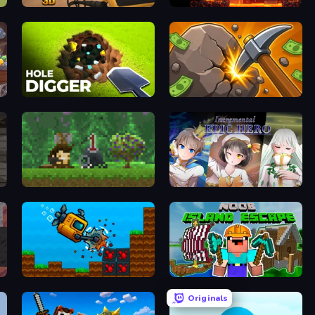
Gold Rush: Gold Simulator 3D
Deep Delve
Hole Digger
Mine Clicker
Aground
Incremental Epic Hero
Aqua Miner: Underwater Drilling Game
Noob: Island Escape
Originals