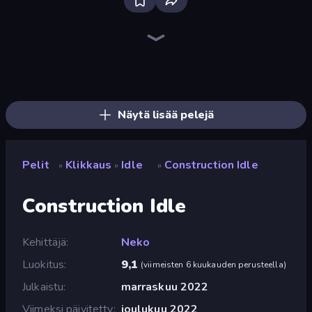
Bloxd.io
Ragdoll Archers
EvoWars.io
Piece of Cake: Merge and Bake
Veck.io
Traffic Rider
Racing Limits
Mahjongg Solitaire
Screw Out: Bolts and Nuts
Words of Wonders
Piles of Mahjong
Designville: Merge & Design
Space Waves
Miniblox
SkillWarz
Stickman Clash
Fortzone Battle Royale
Arrow Escape
Näytä lisää pelejä
Pelit
Klikkaus
Idle
Construction Idle
»
»
»
Construction Idle
Kehittäjä
Neko
Luokitus
9,1
(
viimeisten 6 kuukauden perusteella
)
Julkaistu
marraskuu 2022
Viimeksi päivitetty
joulukuu 2022