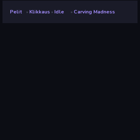
Pelit
Klikkaus
Idle
Carving Madness
»
»
»
Carving Madness
Kehittäjä
Brewer
Luokitus
9,0
(
viimeisten 6 kuukauden perusteella
)
Julkaistu
marraskuu 2023
Viimeksi päivitetty
huhtikuu 2024
Pelimoottori
Unity 2022
Alustat
Selain (tietokone, mobiili,
tabletti), CrazyGames-
sovellus (Android)
Suunta
Pystykuva