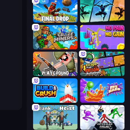
Final Drop
Shadow Ninja Revenge
Crazy Miners
No Pain No Gain - Ragdoll Sandbox
Playground
Escape From Prison Multiplayer
Build and Crush
Dye Hard
Bank Heist
Stickman Project