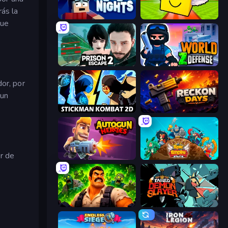
ás la
99 Nights (Bloxd.io)
Lucky Brainrot Blocks Online
que
Prison Escape 2
World Z Defense - Zombie Defense
or, por
 un
Stickman Kombat 2D
Reckon Days
r de
Autogun Heroes
Epic Empire: Tower Defense
Zombie Lab Escape
Tailed Demon Slayer