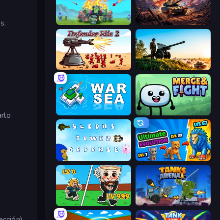
s.
Endless Siege
Iron Legion
Defender Idle 2
Artillery Vs Tanks
War Sea
Merge & Fight
arlo
Bloons Tower Defense 3
Ultimate Evolution
Brainrot Arena Online
Tanks Arena io: Craft & Combat
ección),