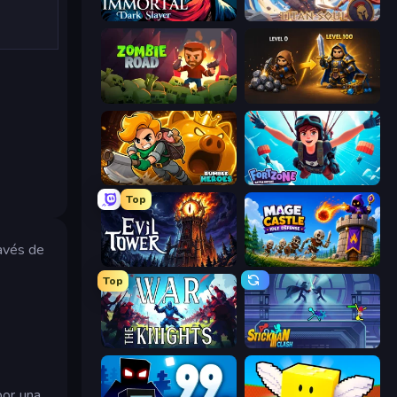
Immortal: Dark Slayer
Titan Soul: Action RPG
Zombie Road
Gothic Story RPG
Rumble Heroes
Fortzone Battle Royale
Top
ravés de
Evil Tower
Mage Castle Idle Defense
Top
War the Knights
Stickman Clash
por una