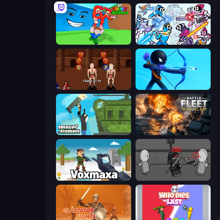
Escape Tsunami for Brainrots!
Space Wars Battleground
Swords and Sandals 2
Archers Random
Getaway Shootout
Battle Fleet World
Voxmaxa
Madness Project Nexus