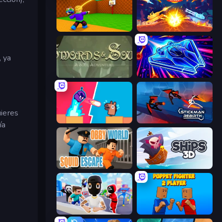
Throw a Lucky Block
Tank Stars
, ya
Swords & Souls
Stellar Swarm
uieres
Boom Slingers ReBoom
Stickman Rebirth
ía
Obby World: Squid Escape
Ships 3D
Mr. Dude: Online Multiverse Challenge
Puppet Fighter 2 Player