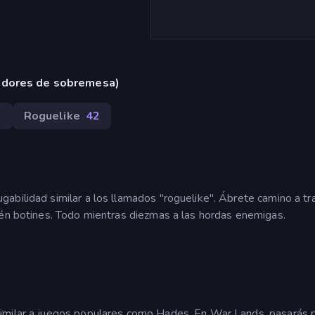
adores de sobremesa)
8
Roguelike
42
abilidad similar a los llamados "roguelike". Ábrete camino a t
tén botines. Todo mientras diezmas a las hordas enemigas.
imilar a juegos populares como Hades. En War Lands, pasarás 