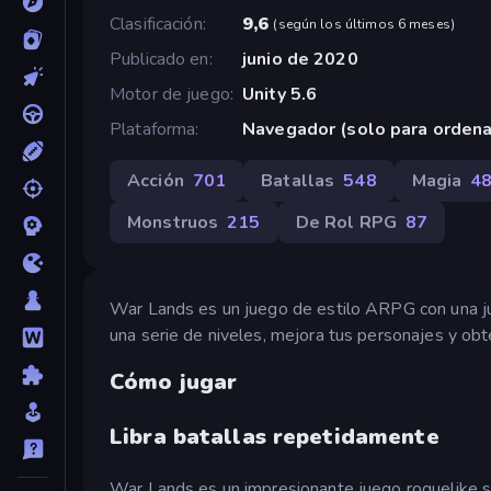
Clasificación
9,6
(
según los últimos 6 meses
)
Publicado en
junio de 2020
Motor de juego
Unity 5.6
Plataforma
Navegador (solo para orden
Acción
701
Batallas
548
Magia
4
Monstruos
215
De Rol RPG
87
War Lands es un juego de estilo ARPG con una jug
una serie de niveles, mejora tus personajes y ob
Cómo jugar
Libra batallas repetidamente
War Lands es un impresionante juego roguelike s