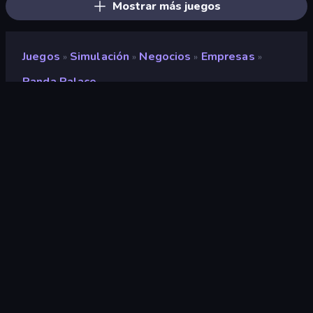
Mostrar más juegos
Juegos
Simulación
Negocios
Empresas
»
»
»
»
Panda Palace
Panda Palace
Desarrollador
Kan
Clasificación
9,1
(
según los últimos 6 meses
)
Publicado en
abril de 2026
Última actualización
abril de 2026
Motor de juego
HTML5
Plataformas
Navegador (escritorio, móvil,
tableta), Aplicación
CrazyGames (iOS, Android)