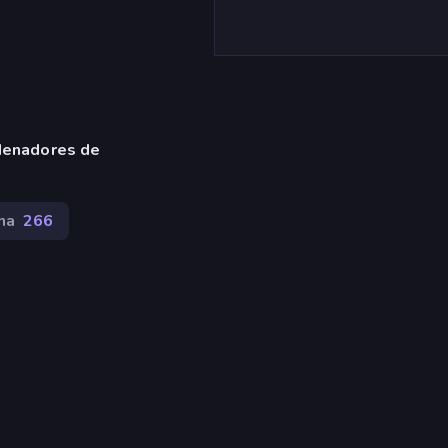
denadores de
na
266