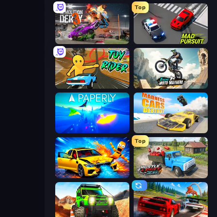
Top
Demolition Derby 3
Mad Pursuit
Toy Rider
Xtreme Moto Mayhem
Paperly: Paper Plane Adventure
Madness Cars Destroy
Top
BMG: Ragdoll Playground
Hustle & Drift in ZIL