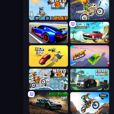
Moto X3M 5: Pool Party
Moto X3M 6: Spooky Land
Cyber Cars Punk Racing
Stunt Paradise
Escape Road
Stunt Racer
Moto X3M 4 Winter
Escape Road 2
Rally Racer Dirt
Trial Mania