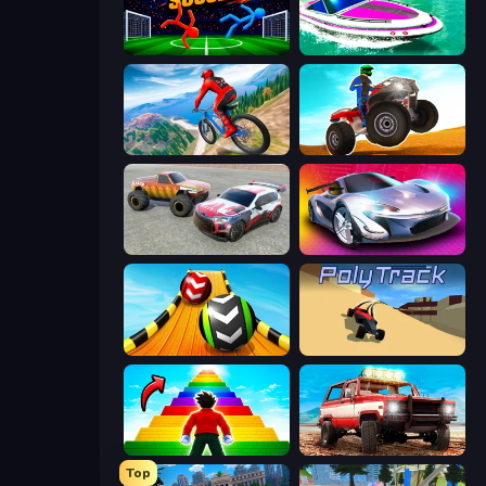
Ragdoll Soccer 2 Players
Jet Boat Racing
Riders Downhill Racing
ATV Ultimate Offroad
Limitless
Grand Cyber City
Sky Balls 3D
PolyTrack
Obby Highest Jump Ever
Offroad Masters Challenge
Top