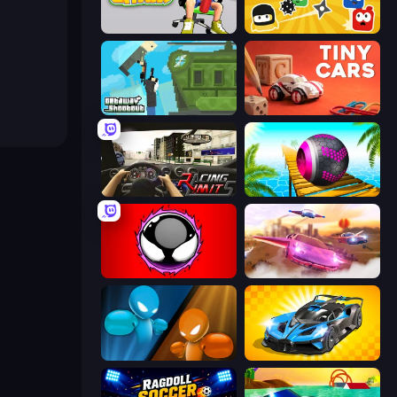
Push My Chair
Squish
Getaway Shootout
Tiny Cars
Racing Limits
Rolling Balls Sea Race
Splatmans
Ultimate Flying Car
Drunken Boxing
GT Cars Mega Ramps