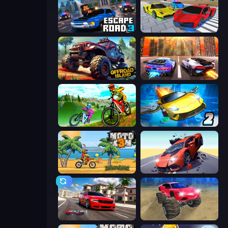
Escape Road 3
Real Cars Extreme Racing
Offroad Island
Night City Racing
MX Offroad Master
Ultimate Flying Car 2
Moto X3M
Hyper Cars Ramp Crash
Real Car Driving
Monster Cars: Ultimate Simulator