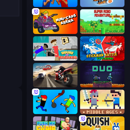
Puppet Fighter 2 Player
Rush Hour Cafe
Mini-Caps: Arena
Super Robo - Adventure
House of Hazards
Stickman battle 1-4 Players
Traffic Rider
Duo
Mini-Caps: Bombs
Castle Wars: Middle Ages