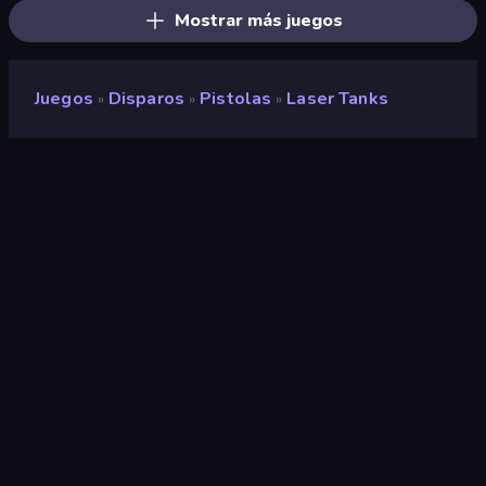
Mostrar más juegos
Juegos
Disparos
Pistolas
Laser Tanks
»
»
»
Laser Tanks
Desarrollador
AbhiTechGames
Clasificación
9,2
(
según los últimos 6 meses
)
Publicado en
julio de 2025
Última actualización
julio de 2025
Motor de juego
Unity 6
Plataformas
Navegador (escritorio, móvil,
tableta), Aplicación
CrazyGames (Android), App
Store (iOS, Android), Steam