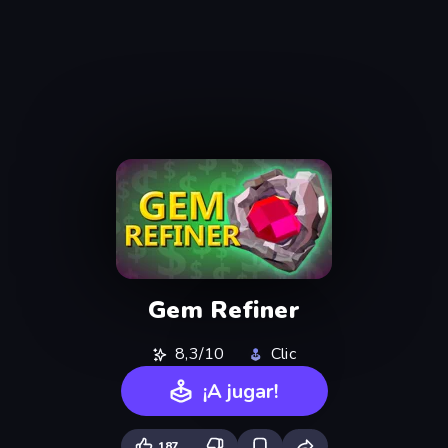
Gem Refiner
8,3/10
Clic
¡A jugar!
187