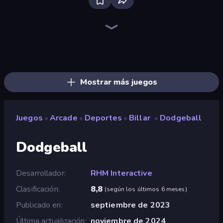
Ragdoll Archers
Obby: +1 Jump per Click
Animal DNA Run
Speed per Click: Obby
Master of Numbers
Crazy Motorcycle
Find the Vampire
Chicken Scream
Bridge Race
Superhero Race!
Dalgona Candy Honeycomb Cookie
Draw Climber
Space Waves
Find The Alien
Jelly Dye
Obby: Click and Grow
Break a Skyscraper
Crazy Office: Slap and Smash!
Mostrar más juegos
Juegos
Arcade
Deportes
Billar
Dodgeball
»
»
»
»
Dodgeball
Desarrollador
RHM Interactive
Clasificación
8,8
(
según los últimos 6 meses
)
Publicado en
septiembre de 2023
Última actualización
noviembre de 2024