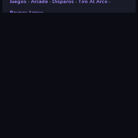
Juegos
Arcade
Disparos
Tiro Al Arco
»
»
»
»
Bouncy Arrow
Bouncy Arrow
Desarrollador
Done23
Clasificación
8,6
(
según los últimos 6 meses
)
Publicado en
octubre de 2025
Última actualización
enero de 2026
Motor de juego
Unity 2022
Plataformas
Navegador (escritorio, móvil,
tableta), Aplicación
CrazyGames (iOS, Android)
Orientación
Horizontal / Vertical