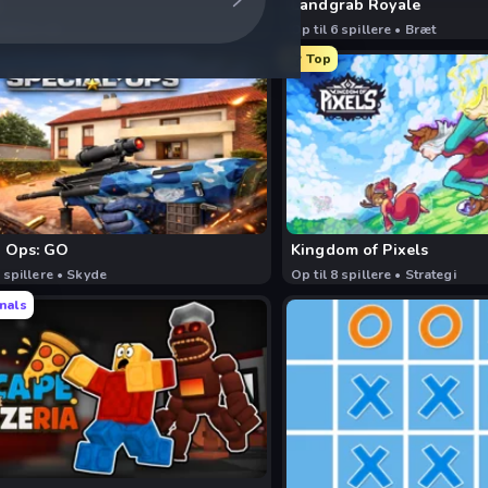
p
Landgrab Royale
llere
•
.io
Op til 6 spillere
•
Bræt
Top
l Ops: GO
Kingdom of Pixels
 spillere
•
Skyde
Op til 8 spillere
•
Strategi
nals