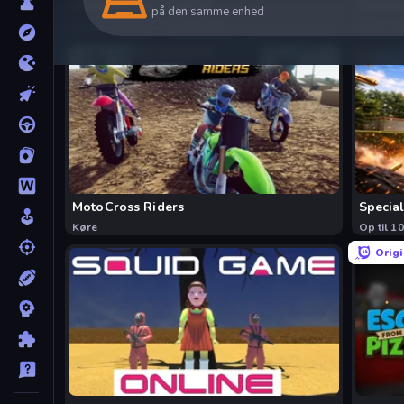
Supermarket Together
Voxor
på den samme enhed
Op til 5 spillere
•
Simulering
100+ spi
MotoCross Riders
Specia
Køre
Op til 10
Origi