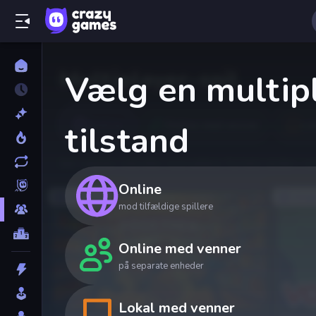
Multiplayer-spil
Vælg en multip
tilstand
Online
Online med venner
Lo
Spil sammen med eller mod spillere fra hele verden i vor
Online
Originals
Origi
mod tilfældige spillere
Online med venner
på separate enheder
Lokal med venner