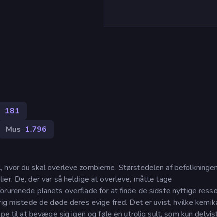
)
e
181
Mus
1.796
, hvor du skal overleve zombierne. Størstedelen af befolkninge
er. De, der var så heldige at overleve, måtte tage
rurenede planets overflade for at finde de sidste nyttige resso
rig mistede de døde deres evige fred. Det er uvist, hvilke kemika
pe til at bevæge sig igen og føle en utrolig sult, som kun delvis