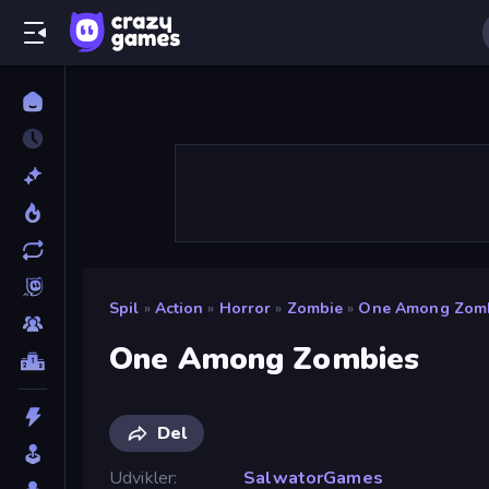
Spil
»
Action
»
Horror
»
Zombie
»
One Among Zom
One Among Zombies
Del
Udvikler
SalwatorGames