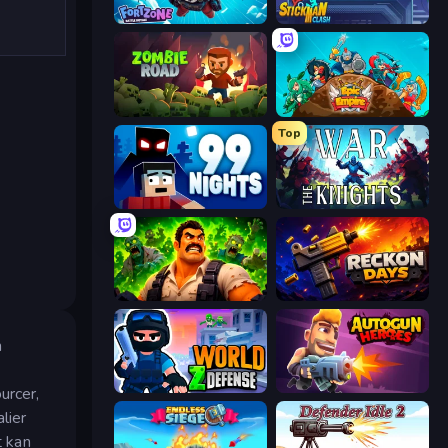
Fortzone Battle Royale
Stickman Clash
Zombie Road
Epic Empire: Tower Defense
Top
99 Nights (Bloxd.io)
War the Knights
Zombie Lab Escape
Reckon Days
n
World Z Defense - Zombie Defense
Autogun Heroes
urcer,
lier
t kan