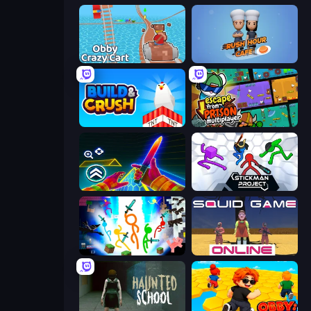
Obby: Crazy Cart
Rush Hour Cafe
Build and Crush
Escape From Prison Multiplayer
Surf GO Parkour
Stickman Project
Stickman Epic
Squid Game Online