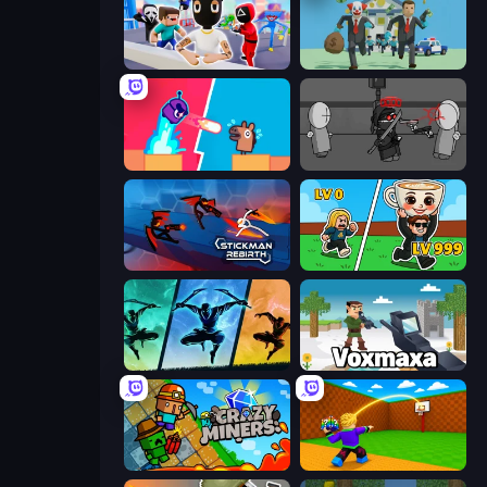
Mr. Dude: Online Multiverse Challenge
Bank Heist
Boom Slingers ReBoom
Madness Project Nexus
Stickman Rebirth
Brainrot Arena Online
Shadow Ninja Revenge
Voxmaxa
Crazy Miners
Throw a Lucky Block