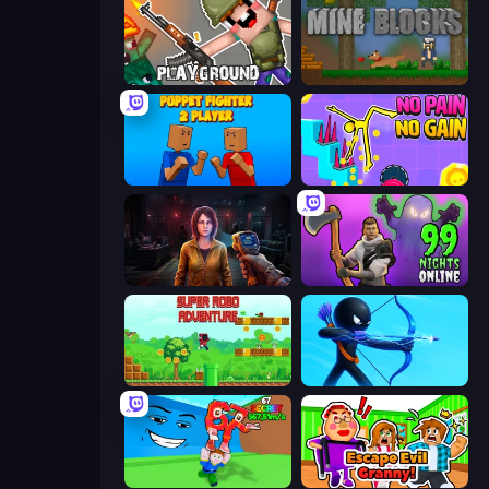
Playground
Mine Blocks
Puppet Fighter 2 Player
No Pain No Gain - Ragdoll Sandbox
Survival Zone Zombie Outbreak
99 Nights in the Forest Online
Super Robo - Adventure
Archers Random
Escape Tsunami for Brainrots!
Escape Evil Granny!