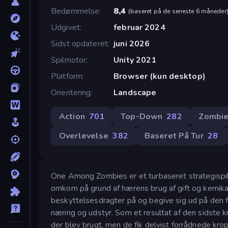
Bedømmelse
8,4
(
baseret på de seneste 6 måneder
Udgivet
februar 2024
Sidst opdateret
juni 2026
Spilmotor
Unity 2021
Platform
Browser (kun desktop)
Orientering
Landscape
Action
701
Top-Down
282
Zombi
Overlevelse
382
Baseret På Tur
28
One Among Zombies er et turbaseret strategispil
omkom på grund af hærens brug af gift og kemikali
beskyttelsesdragter på og begive sig ud på den fo
næring og udstyr. Som et resultat af den sidste k
der blev brugt, men de fik delvist forrådnede krop