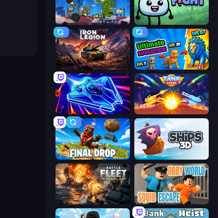
Tanks Arena io: Craft & Combat
Merge & Fight
Iron Legion
Ultimate Evolution
Stellar Swarm
Tank Stars
Final Drop
Ships 3D
Battle Fleet World
Obby World: Squid Escape