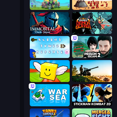
Endless Siege
Defender Idle 2
Immortal: Dark Slayer
Tailed Demon Slayer
Bloons Tower Defense 3
Prison Escape 2
Lucky Brainrot Blocks Online
Artillery Vs Tanks
War Sea
Stickman Kombat 2D