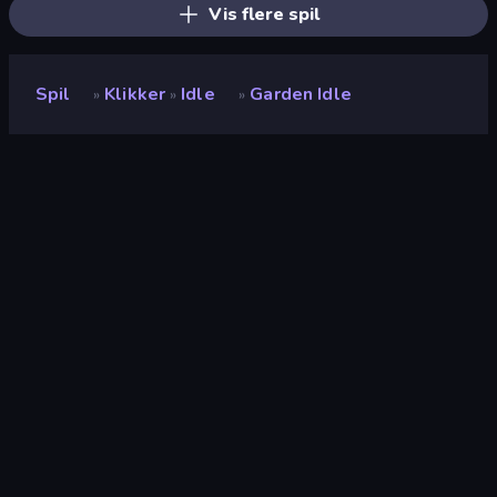
Vis flere spil
Spil
Klikker
Idle
Garden Idle
»
»
»
Garden Idle
Udvikler
Neko
Bedømmelse
9,5
(
baseret på de seneste 6 måneder
)
Udgivet
januar 2023
Sidst opdateret
maj 2023
Spilmotor
Unity 2022
Platforme
Browser (desktop, mobil,
tablet), CrazyGames-app
(Android)
Orientering
Landscape