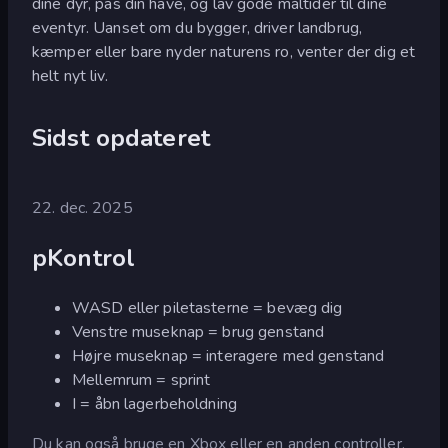
dine dyr, pas din have, og lav gode måltider til dine
eventyr. Uanset om du bygger, driver landbrug,
kæmper eller bare nyder naturens ro, venter der dig et
helt nyt liv.
Sidst opdateret
22. dec. 2025
pKontrol
WASD eller piletasterne = bevæg dig
Venstre museknap = brug genstand
Højre museknap = interagere med genstand
Mellemrum = sprint
I = åbn lagerbeholdning
Du kan også bruge en Xbox eller en anden controller.