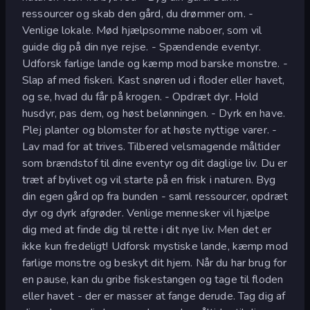
ressourcer og skab den gård, du drømmer om. -
Venlige lokale. Mød hjælpsomme naboer, som vil
guide dig på din nye rejse. - Spændende eventyr.
Udforsk farlige lande og kæmp mod barske monstre. -
Slap af med fiskeri. Kast snøren ud i floder eller havet,
og se, hvad du får på krogen. - Opdræt dyr. Hold
husdyr, pas dem, og høst belønningen. - Dyrk en have.
Plej planter og blomster for at høste nyttige varer. -
Lav mad for at trives. Tilbered velsmagende måltider
som brændstof til dine eventyr og dit daglige liv. Du er
træt af bylivet og vil starte på en frisk i naturen. Byg
din egen gård op fra bunden - saml ressourcer, opdræt
dyr og dyrk afgrøder. Venlige mennesker vil hjælpe
dig med at finde dig til rette i dit nye liv. Men det er
ikke kun fredeligt! Udforsk mystiske lande, kæmp mod
farlige monstre og beskyt dit hjem. Når du har brug for
en pause, kan du gribe fiskestangen og tage til floden
eller havet - der er masser at fange derude. Tag dig af