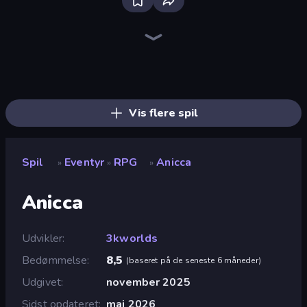
Bloxd.io
Ragdoll Archers
EvoWars.io
Piece of Cake: Merge and Bake
Veck.io
Racing Limits
Traffic Rider
Mahjongg Solitaire
Screw Out: Bolts and Nuts
Words of Wonders
Piles of Mahjong
Designville: Merge & Design
Miniblox
Space Waves
Stickman Clash
SkillWarz
Fortzone Battle Royale
Arrow Escape
Vis flere spil
Spil
Eventyr
RPG
Anicca
»
»
»
Anicca
Udvikler
3kworlds
Bedømmelse
8,5
(
baseret på de seneste 6 måneder
)
Udgivet
november 2025
Sidst opdateret
maj 2026