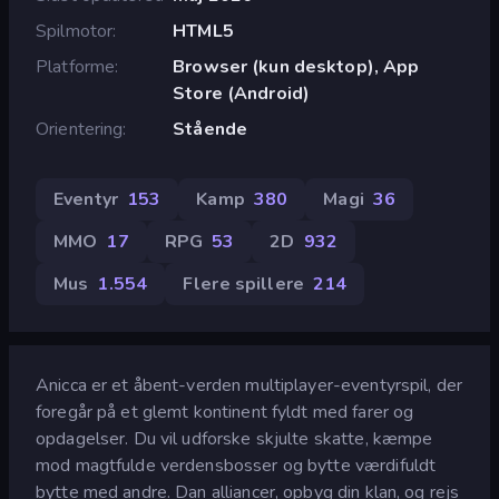
Spilmotor
HTML5
Platforme
Browser (kun desktop), App
Store (Android)
Orientering
Stående
Eventyr
153
Kamp
380
Magi
36
MMO
17
RPG
53
2D
932
Mus
1.554
Flere spillere
214
Anicca er et åbent-verden multiplayer-eventyrspil, der
foregår på et glemt kontinent fyldt med farer og
opdagelser. Du vil udforske skjulte skatte, kæmpe
mod magtfulde verdensbosser og bytte værdifuldt
bytte med andre. Dan alliancer, opbyg din klan, og rejs