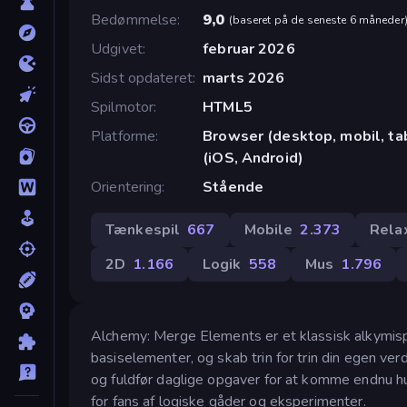
Bedømmelse
9,0
(
baseret på de seneste 6 måneder
Udgivet
februar 2026
Sidst opdateret
marts 2026
Spilmotor
HTML5
Platforme
Browser (desktop, mobil, t
(iOS, Android)
Orientering
Stående
Tænkespil
667
Mobile
2.373
Rela
2D
1.166
Logik
558
Mus
1.796
Alchemy: Merge Elements er et klassisk alkymis
basiselementer, og skab trin for trin din egen ver
og fuldfør daglige opgaver for at komme endnu hur
for fans af logiske gåder og eksperimenter.