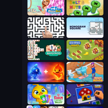
Designville: Merge & Design
Screw Out: Bolts and Nuts
Arrow Escape: Puzzle
Nonogram Square
Mahjongg Solitaire
Castle Craft
Elemental Monsters: Merge
Open House
Farm Merge Valley
Screw Sorting