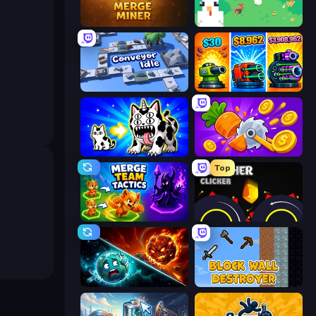
Merge Miner
The MachinEGG
Conveyor Idle
Pumpkin Defense: Merge Cannon
Strange Cats
Farm Ring Idle
Top
Merge Team Tactics
Crusher Clicker
PlanetCrush 2
Block Wall Destroyer