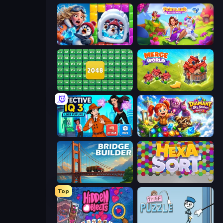
Captain Blast
Fairyland Merge & Magic
2048 Merge Blocks
Merge World
Detective IQ 3
Diamant: Sky Stories Match 3
Bridge Builder
Hexa Sort
Top