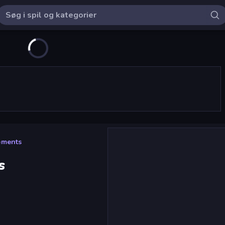
ements
s