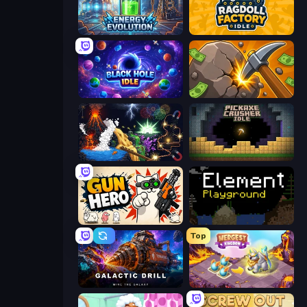
Energy Evolution
Ragdoll Factory Idle
Black Hole Idle
Mine Clicker
Sandbox: Particle World
Pickaxe Crusher Idle
Gun Hero: Cat Survival
Element Playground
Top
Galactic Drill
Mergest Kingdom