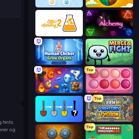
Art of Alchemy: Merge Elements
Land Explorers: Merge & Build
Little Alchemy 2
Alchemy
Human Clicker: Grow Organs
Merge & Fight
Top
Elemental Merge
Piece of Cake: Merge and Bake
Top
Merge Tools - Merge and Dig
Leek Factory Tycoon
g hints
Top
oner og