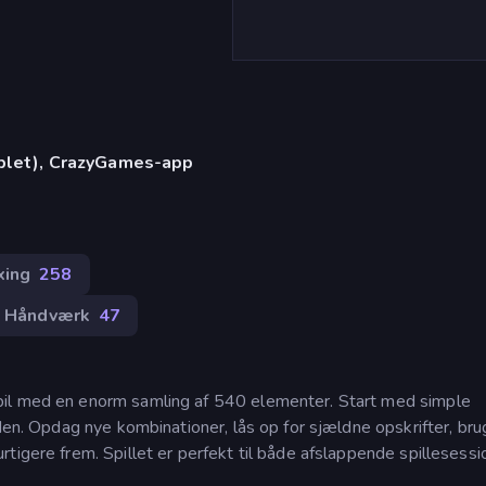
)
ablet), CrazyGames-app
xing
258
Håndværk
47
pil med en enorm samling af 540 elementer. Start med simple
den. Opdag nye kombinationer, lås op for sjældne opskrifter, bru
tigere frem. Spillet er perfekt til både afslappende spillesessi