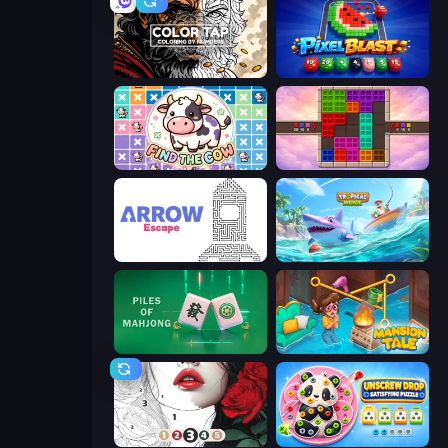
Color Tap: Coloring by Numbers
Pixel Blast
Find The Cow
Color Cube Puzzle
Arrow Escape
Tropical Merge
Piles of Mahjong
Mansion Tale: Merge Secrets
Numicolor
Unscrew Drop: Satisfying Puzzle