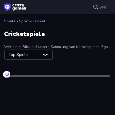
Spiele
»
Sport
»
Cricket
Cricketspiele
Wirf einen Blick auf unsere Sammlung von Kricketspielen! Egal,
ob du ein erfahrener Profi bist oder gerade erst anfängst, wir
Top Spiele
haben eine Sammlung von kostenlosen Spielen für dich, die du
nicht herunterladen musst.
Nur Desktop