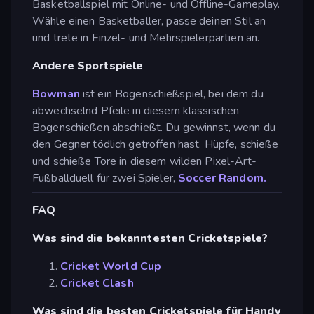
Basketballspiel mit Online- und Offline-Gameplay.
Wähle einen Basketballer, passe deinen Stil an
und trete in Einzel- und Mehrspielerpartien an.
Andere Sportspiele
Bowman
ist ein Bogenschießspiel, bei dem du
abwechselnd Pfeile in diesem klassischen
Bogenschießen abschießt. Du gewinnst, wenn du
den Gegner tödlich getroffen hast. Hüpfe, schieße
und schieße Tore in diesem wilden Pixel-Art-
Fußballduell für zwei Spieler,
Soccer Random.
FAQ
Was sind die bekanntesten Cricketspiele?
Cricket World Cup
Cricket Clash
Was sind die besten Cricketspiele für Handy