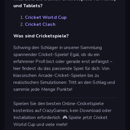
und Tablets?
Cricket World Cup
Cricket Clash
Was sind Cricketspiele?
Schwing den Schläger in unserer Sammlung
spannender Cricket-Spiele! Egal, ob du ein
erfahrener Profi bist oder gerade erst anfängst –
hier findest du das passende Spiel für dich. Von
klassischen Arcade-Cricket-Spielen bis zu
realistischen Simulationen: Tritt an den Schlag und
sammle jede Menge Punkte!
Spielen Sie den besten Online-Cricketspiele
kostenlos auf CrazyGames, kein Download oder
Installation erforderlich. 🎮 Spiele jetzt Cricket
World Cup und viele mehr!