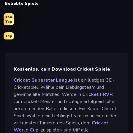
Beliebte Spiele
Top
Top
Top
Kostenlos, kein Download Cricket Spiele
Cricket Superstar League
ist ein lustiges 3D-
Cricketspiel. Wähle dein Lieblingsteam und
gewinne alle Matches. Werde in
Cricket FRVR
zum Cricket-Meister und schlage erfolgreich alle
ankommenden Bälle in diesem Ein-Knopf-Cricket-
Spiel. Wähle dein Lieblingsteam, um in einem der
wichtigsten Turniere des Spiels, dem
Cricket
World Cup
, zu spielen, und triff alle