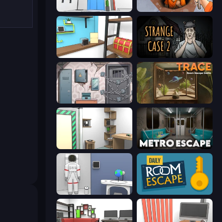
Elevator Room Escape
Dig out of Prison
Game Cafe Escape
Escape Room: Strange Case 2
Cube Stories: Escape
TRACE
Machine Room Escape
Metro Escape
Space Museum Escape
Daily Room Escape