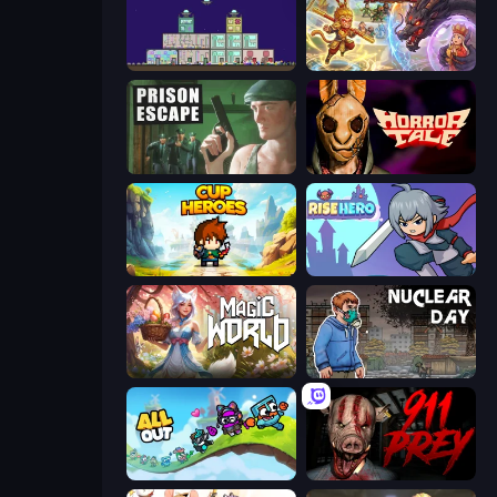
The Final Earth 2
Heroes Assemble
Prison Escape
Horror Tale
Cup Heroes
Rise Hero
Magic World
Nuclear Day
All Out
911: Prey