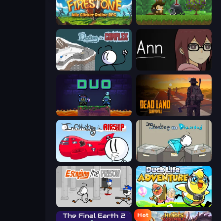
Firestone – Idle Clicker Online RPG
Aground
Fleeing the Complex
Ann
Duo
Dead Land: Survival
Infiltrating the Airship
Stealing the Diamond
Escaping the Prison
Duck Life: Adventure (Demo)
Hot