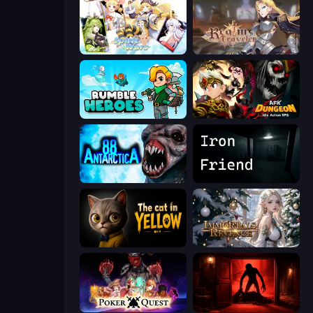
Spirit Wars
Realm Traveler
Rumble Heroes
AFK Dungeon: Idle Action RPG
Antarctica 88
Iron Friend
The Cat in Yellow
Immortals Revenge
Poker Quest
Doors Castle