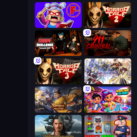
Escape From School: Angry Teacher!
Horror Tale 2: Samantha
Obby Challenge: Prison Run
911: Cannibal
Horror Tale 3: The Witch
Goddess Connect
Vampire Master
Imagine Island