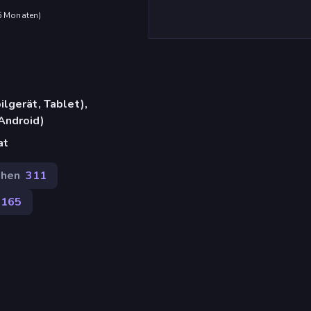
 6 Monaten
)
lgerät, Tablet),
Android)
at
chen
311
.165