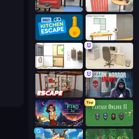
Video Studio Escape
Computer Office Escape
Daily Kitchen Escape
Design House Escape
Puzzle Room Escape
House Escape: Office
Kitchen Escape
Scary Horror Escape Room
Top
Find Joe: Secret of The Stones
Fantasy Online 2