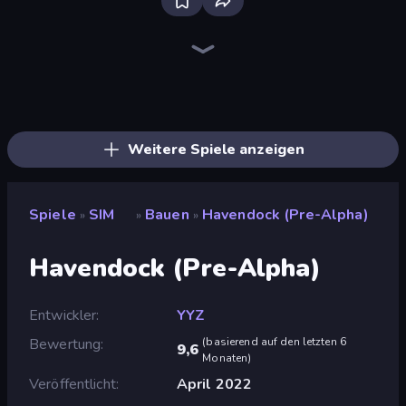
Bloxd.io
Ragdoll Archers
EvoWars.io
Veck.io
Piece of Cake: Merge and Bake
Racing Limits
Traffic Rider
Mahjongg Solitaire
Screw Out: Bolts and Nuts
Words of Wonders
Piles of Mahjong
Designville: Merge & Design
Miniblox
Space Waves
Stickman Clash
SkillWarz
Fortzone Battle Royale
Arrow Escape
Weitere Spiele anzeigen
Spiele
SIM
Bauen
Havendock (Pre-Alpha)
»
»
»
Havendock (Pre-Alpha)
Entwickler
YYZ
Bewertung
(
basierend auf den letzten 6
9,6
Monaten
)
Veröffentlicht
April 2022