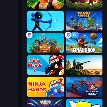
Zombie Lab Escape
Zombie Road
Archers Random
Tanks Arena io: Craft & Combat
Epic Empire: Tower Defense
Final Drop
Ninja Hands 2
Artillery Vs Tanks
Ninja Hands
Stickman Rebirth