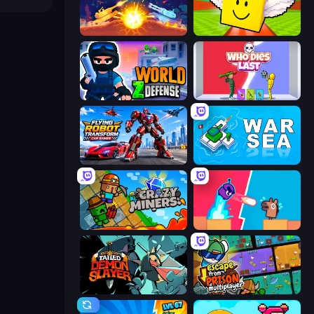
Tank Stars
Lucky Brainrot Blocks Online
World Z Defense - Zombie Defense
Who Dies Last?
Flying Robot Transform Car Games
War Sea
Crazy Miners
Boom Slingers ReBoom
Tailed Demon Slayer
Escape From Prison Multiplayer