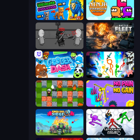
Ultimate Evolution
Ninja Parkour Multiplayer
Madness Project Nexus
Battle Fleet World
Goober Dash
Stickman Epic
Bomber Friends
No Pain No Gain - Ragdoll Sandbox
Endless Siege
Stickman Project