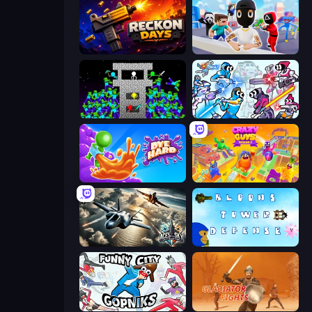
Reckon Days
Mr. Dude: Online Multiverse Challenge
Stick Epic Fighter
Space Wars Battleground
Dye Hard
Crazy Guys
Aces of the Sky: Epic Dogfights
Bloons Tower Defense 3
Funny City: Gopniks
Gladiator Fights