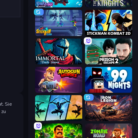
Fortzone Battle Royale
War the Knights
Stickman Clash
Stickman Kombat 2D
Immortal: Dark Slayer
Prison Escape 2
Autogun Heroes
99 Nights (Bloxd.io)
t. Sie
 zu
Shadow Ninja Revenge
Iron Legion