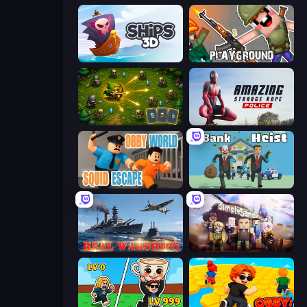
Ships 3D
Playground
Tiny Ranger
Amazing Strange Rope Police
Obby World: Squid Escape
Bank Heist
Real Warships
Simple Sandbox 3