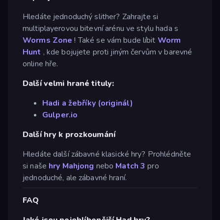
Hledáte jednoduchý slither? Zahrajte si
multiplayerovou bitevní arénu ve stylu hada s
Worms Zone
! Také se vám bude líbit
Worm
Hunt
, kde bojujete proti jiným červům v barevné
online hře.
Další velmi hrané tituly:
Hadi a žebříky (originál)
Gulper.io
Další hry k prozkoumání
Hledáte další zábavné klasické hry? Prohlédněte
si naše
hry Mahjong
nebo
Match 3
pro
jednoduché, ale zábavné hraní.
FAQ
Jaké jsou nejoblíbenější Had hry?