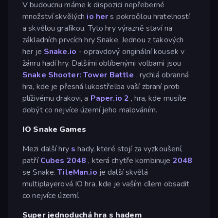
V budoucnu máme k dispozici nepřeberné
množství skvělých
io her
s pokročilou hratelností
a skvělou grafikou. Tyto hry výrazně staví na
základních prvcích hry Snake. Jednou z takových
her je
Snake.io
- opravdový originální kousek v
žánru hadí hry. Dalšími oblíbenými volbami jsou
Snake Shooter: Tower Battle
, rychlá obranná
hra, kde je přesná lukostřelba vaší zbraní proti
plíživému drakovi, a
Paper.io 2
, hra, kde musíte
dobýt co nejvíce území jeho malováním.
IO Snake Games
Mezi další hry
s
hady, které stojí za vyzkoušení,
patří
Cubes 2048
, která chytře kombinuje
2048
se Snake.
TileMan.io
je další skvělá
multiplayerová IO hra, kde je vaším cílem obsadit
co nejvíce území.
Super jednoduchá hra s hadem