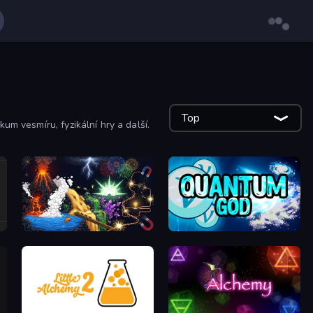
Top
um vesmíru, fyzikální hry a další.
Sandbox: Particle World
Quantum God