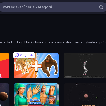
 řadu titulů, které obsahují zajímavosti, slučování a vytváření, průzk
Originals
Animal DNA Run
Skeleton Simulator