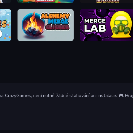
Hospital Surgeon: Doctor's Game
myDream Universe
Alchemy Merge Clicker
Merge LAB
 na CrazyGames, není nutné žádné stahování ani instalace. 🎮 H