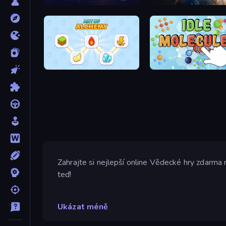
Idle World
Solar System Scope
Art of Alchemy: Merge Elements
IDLE Molecules
Zahrajte si nejlepší online Vědecké hry zdarma
teď!
Ukázat méně