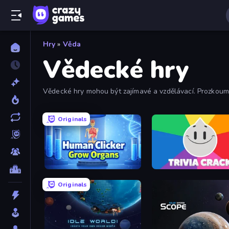
Hry
»
Věda
Vědecké hry
Vědecké hry mohou být zajímavé a vzdělávací. Prozkoumejte
Originals
Human Clicker: Grow Organs
Trivia Crack
Originals