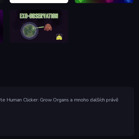
Little Alchemy 2
Alchemy
Exo Observation
rajte Human Clicker: Grow Organs a mnoho dalších právě