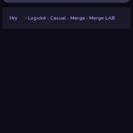
Hry
Logické
Casual
Merge
Merge LAB
»
»
»
»
Merge LAB
Hodnocení
8,5
(
based on last 6 months
)
Uvolněno
říjen 2025
Naposledy aktualizováno
říjen 2025
Herní engine
HTML5
Platformy
Prohlížeč (stolní počítač,
mobilní zařízení, tablet),
Aplikace CrazyGames
(iOS, Android)
Orientace
Na šířku / Na výšku