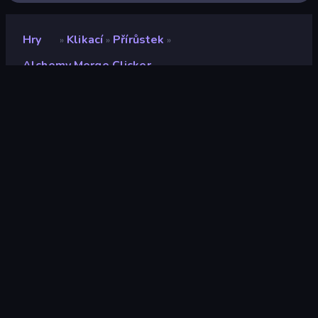
Hry
Klikací
Přírůstek
»
»
»
Alchemy Merge Clicker
Alchemy Merge Clicker
Vývojář
Neko
Hodnocení
9,0
(
based on last 6 months
)
Uvolněno
červenec 2024
Herní engine
Unity 2023
Platformy
Prohlížeč (stolní počítač, mobilní
zařízení, tablet), Aplikace
CrazyGames (Android)
Orientace
Šířka