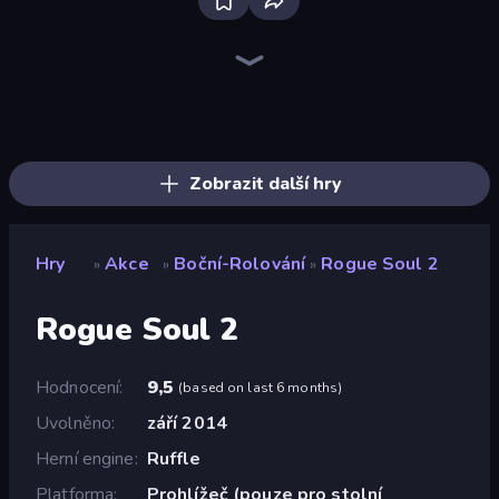
Bloxd.io
Ragdoll Archers
EvoWars.io
Piece of Cake: Merge and Bake
Veck.io
Traffic Rider
Racing Limits
Mahjongg Solitaire
Screw Out: Bolts and Nuts
Words of Wonders
Piles of Mahjong
Designville: Merge & Design
Space Waves
Miniblox
SkillWarz
Stickman Clash
Fortzone Battle Royale
Arrow Escape
Zobrazit další hry
Hry
Akce
Boční-Rolování
Rogue Soul 2
»
»
»
Rogue Soul 2
Hodnocení
9,5
(
based on last 6 months
)
Uvolněno
září 2014
Herní engine
Ruffle
Platforma
Prohlížeč (pouze pro stolní