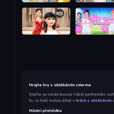
Anime Princess Dress Up
Anime Girls Dress Up Ga
Shopaholic Black Friday
College Sport Team Mak
Hrajte hry s oblékáním zdarma
Staňte se módní ikonou! Výběr perfektního outfit
to, co hráči mohou dělat v
hrách s oblékáním 
Módní přehlídka