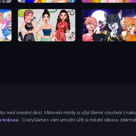
mes
Fashion Dress Up Challenge
Iconic Halloween Costumes
eover
Brat Girl Summer
Furry Dress Up: Anime Creator
u není snadný úkol. Milovníci módy si užijí šílené vzrušení z nak
a krásou
. CrazyGames vám umožní užít si módní zábavu zdarma!