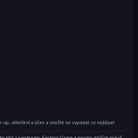
-up, oblečení a účes a snažte se vypadat co nejlépe!
ajte Idol Livestream: Fashion Game a mnoho dalších právě