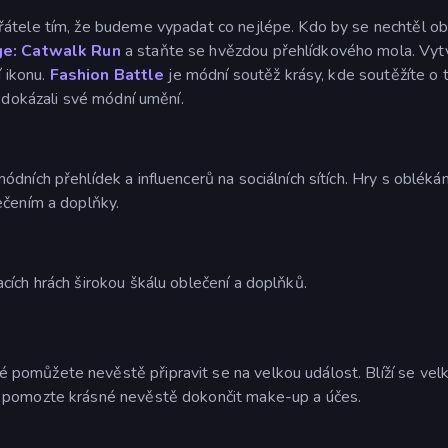
átele tím, že budeme vypadat co nejlépe. Kdo by se nechtěl obl
ge: Catwalk Run
a staňte se hvězdou přehlídkového mola. Vytv
í ikonu.
Fashion Battle
je módní soutěž krásy, kde soutěžíte o t
e dokázali své módní umění.
dních přehlídek a influencerů na sociálních sítích. Hry s oblék
ečením a doplňky.
cích hrách širokou škálu oblečení a doplňků.
é pomůžete nevěstě připravit se na velkou událost. Blíží se ve
a pomozte krásné nevěstě dokončit make-up a účes.