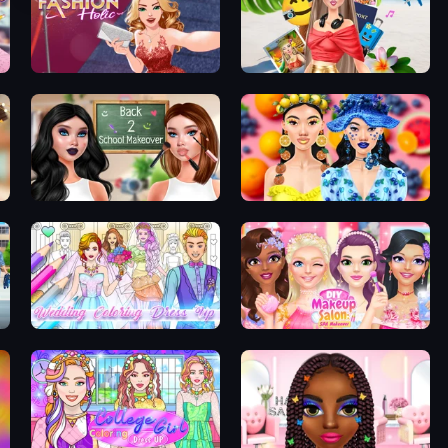
Fashion Holic
Travel with Me: ASMR Edition
Back 2 School Makeover
Sweet And Fruity Makeup
Wedding Coloring Dress Up Game
DIY Makeup Salon: SPA Makeover