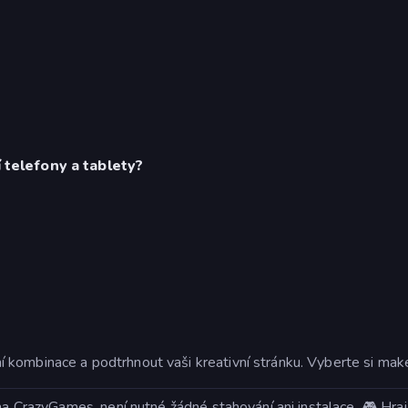
í telefony a tablety?
kombinace a podtrhnout vaši kreativní stránku. Vyberte si make
 na CrazyGames, není nutné žádné stahování ani instalace. 🎮 Hr