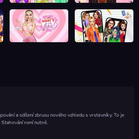
College Girl Coloring Dress Up
Braided Hairstyles Fashion
What's In My Bag
Highschool Mean Girls 2
upování a sdílení zbrusu nového vzhledu s vrstevníky. To je
 Stahování není nutné.