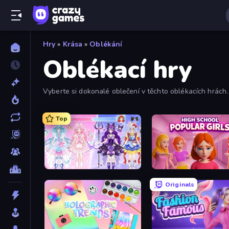
Hry
»
Krása
»
Oblékání
Oblékací hry
Vyberte si dokonalé oblečení v těchto oblékacích hrách.
Top
Idol Livestream: Fashion Game
High School Popular Girl
Originals