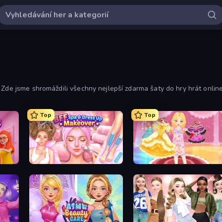
 Zde jsme shromáždili všechny nejlepší zdarma šaty do hry hrát online
Top
Top
s
BFF Makeover - Spa & Dress Up
Royal Glow Princess Makeover