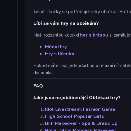
Jasně, i kočky se potřebují hezky oblékat. Proto
Líbí se vám hry na oblékání?
Naši rozsáhlou kolekci
her s krásou
si zamiluje
Módní hry
Hry s líčením
Pokud máte rádi jednoduchou a relaxační hratel
dynamiku.
FAQ
Jaké jsou nejoblíbenější Oblékací hry?
Idol Livestream: Fashion Game
High School Popular Girls
BFF Makeover - Spa & Dress Up
Royal Glow Princess Makeover