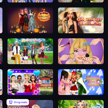
College Girls Team Makeover
Valentine's Day Proposal
K-Pop Halloween Dress Up
Glamour Beach Life
Superstar Family Dress Up
Extreme Makeover
Mean Girls Graduation Day
Christmas Girls Dress Up
Originals