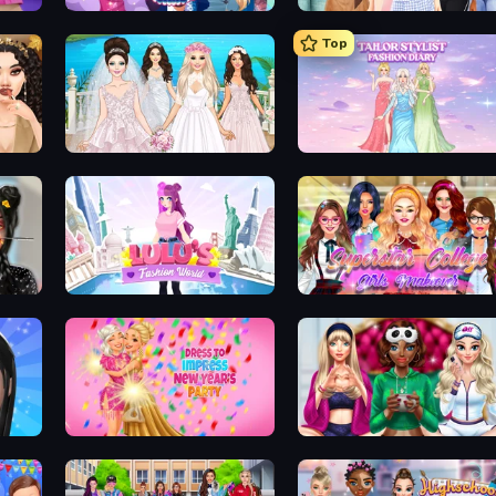
ASMR Beauty Care
Fashion Week 2025
Top
Model Wedding
Tailor Stylist: Fashion Diary
Lulu's Fashion World
Superstar College Girls Makeover
Dress To Impress: New Year's Party
BFFs Luxury Loungewear