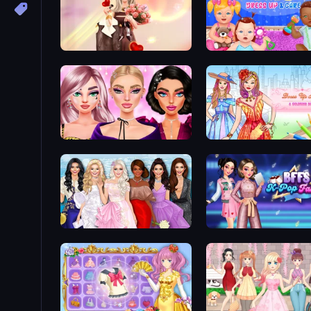
GRWM Date Night
Baby Dress Up
New Year Makeup Trends
Model Dress Up Girl
BFFs K-Pop Fangirls