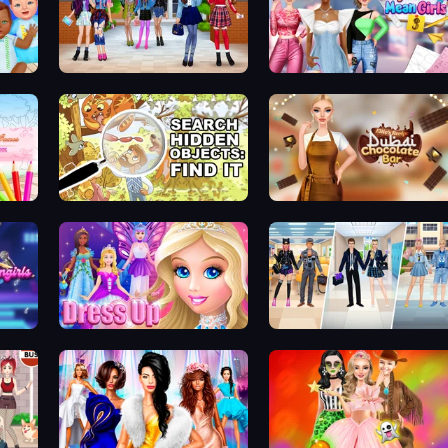
High School BFFs: Girls Team
Highschool Mean Girls 3
Dress Up Games & Coloring Book
Search Hidden Objects: Find Them
Ellie's Recipe: Dubai Chocolate Bar
Princess Dress Up
College Girl & Boy Makeover