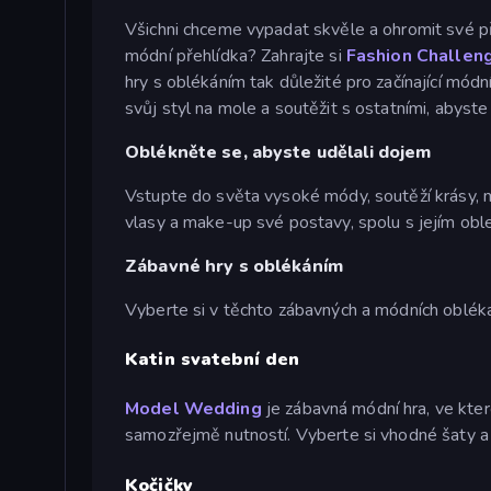
Všichni chceme vypadat skvěle a ohromit své př
módní přehlídka? Zahrajte si
Fashion Challen
hry s oblékáním tak důležité pro začínající módn
svůj styl na mole a soutěžit s ostatními, abyst
Oblékněte se, abyste udělali dojem
Vstupte do světa vysoké módy, soutěží krásy, mó
vlasy a make-up své postavy, spolu s jejím obl
Zábavné hry s oblékáním
Vyberte si v těchto zábavných a módních obléka
Katin svatební den
Model Wedding
je zábavná módní hra, ve kter
samozřejmě nutností. Vyberte si vhodné šaty 
Kočičky