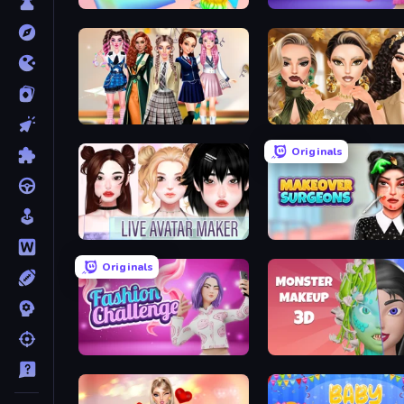
Holographic Trends
Fashion Famous
Back To School: Uniforms Edition
Autumn Glam Gala
Originals
Live Avatar Maker: Girls
Makeover Surgeons
Originals
Fashion Challenge: Catwalk Run
Monster Makeup 3D