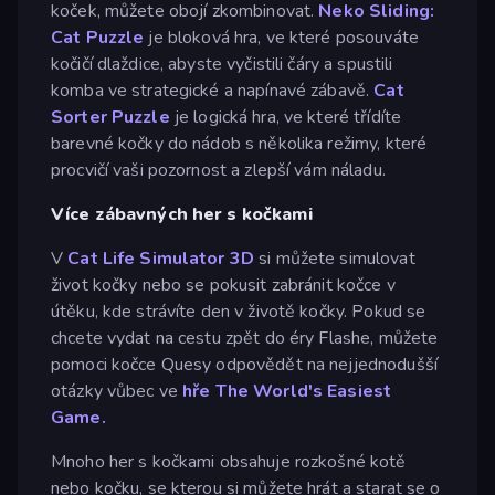
koček, můžete obojí zkombinovat.
Neko Sliding:
Cat Puzzle
je bloková hra, ve které posouváte
kočičí dlaždice, abyste vyčistili čáry a spustili
komba ve strategické a napínavé zábavě.
Cat
Sorter Puzzle
je logická hra, ve které třídíte
barevné kočky do nádob s několika režimy, které
procvičí vaši pozornost a zlepší vám náladu.
Více zábavných her s kočkami
V
Cat Life Simulator 3D
si můžete simulovat
život kočky nebo se pokusit zabránit kočce v
útěku, kde strávíte den v životě kočky. Pokud se
chcete vydat na cestu zpět do éry Flashe, můžete
pomoci kočce Quesy odpovědět na nejjednodušší
otázky vůbec ve
hře The World's Easiest
Game.
Mnoho her s kočkami obsahuje rozkošné kotě
nebo kočku, se kterou si můžete hrát a starat se o