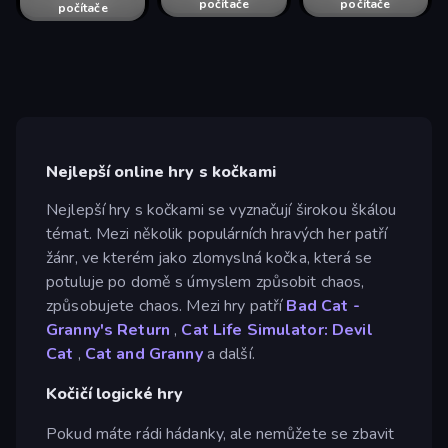
počítače
počítače
počítače
počítače
počítače
počítače
počítače
Nejlepší online hry s kočkami
Nejlepší hry s kočkami se vyznačují širokou škálou
témat. Mezi několik populárních hravých her patří
žánr, ve kterém jako zlomyslná kočka, která se
potuluje po domě s úmyslem způsobit chaos,
způsobujete chaos. Mezi hry patří
Bad Cat -
Granny's Return
,
Cat Life Simulator: Devil
Cat
,
Cat and Granny
a další.
Kočičí logické hry
Pokud máte rádi hádanky, ale nemůžete se zbavit