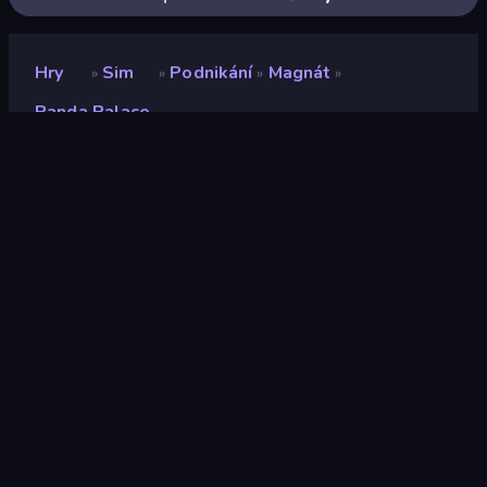
Hry
Sim
Podnikání
Magnát
»
»
»
»
Panda Palace
Panda Palace
Vývojář
Kan
Hodnocení
9,1
(
based on last 6 months
)
Uvolněno
duben 2026
Naposledy aktualizováno
duben 2026
Herní engine
HTML5
Platformy
Prohlížeč (stolní počítač,
mobilní zařízení, tablet),
Aplikace CrazyGames
(iOS, Android)