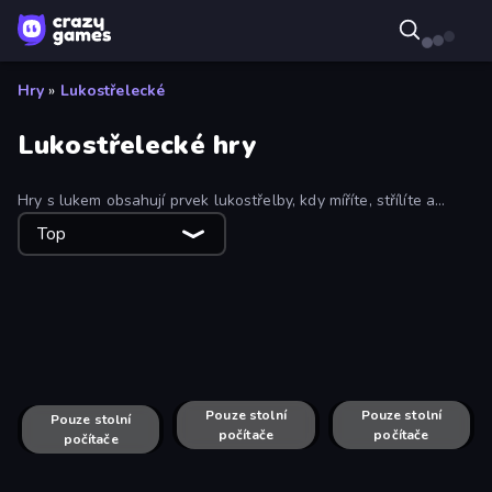
Hry
»
Lukostřelecké
Lukostřelecké hry
Hry s lukem obsahují prvek lukostřelby, kdy míříte, střílíte a
zasáhnete cíl nebo dostanete zásah. Některé hry s lukem se
Top
zaměřují na hledání dokonalé partie Amora.
Apple Shooter
Feeling Arrow
Archer Defense
Zad Archery - Demo
Pouze stolní
Stick War
Pouze stolní
Archer Master 3D: Castle Defense
Tower Archer
Pouze stolní
počítače
počítače
počítače