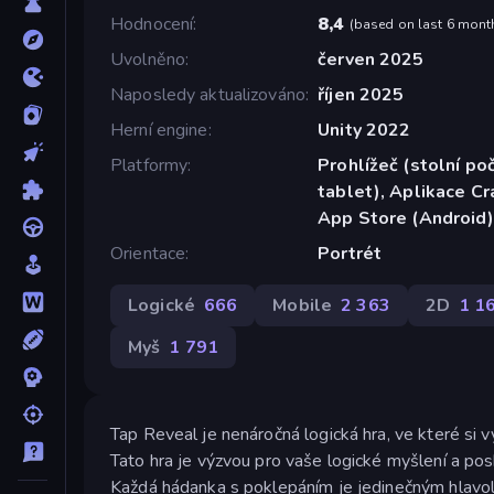
Hodnocení
8,4
(
based on last 6 mont
Uvolněno
červen 2025
Naposledy aktualizováno
říjen 2025
Herní engine
Unity 2022
Platformy
Prohlížeč (stolní poč
tablet), Aplikace C
App Store (Android)
Orientace
Portrét
Logické
666
Mobile
2 363
2D
1 1
Myš
1 791
Tap Reveal je nenáročná logická hra, ve které si 
Tato hra je výzvou pro vaše logické myšlení a posk
Každá hádanka s poklepáním je jedinečným hlavolam