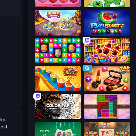
Piece of Cake: Merge and Bake
Screw Out: Bolts and Nuts
Mergest Kingdom
Pixel Blast
Tap Away Story
Goods Triple Match 3D
Coffee Color Blocks
Tap Gallery
Color Tap: Coloring by Numbers
Color Cube Puzzle
ky.
osti.