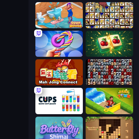
Open House
Tiles of the Simpsons
Twisted Tangle
Mahjong Puzzle: Tile Match
Mahjong Connect (Legacy)
War Mahjong
Cups - Water Sort Puzzle
Park Town