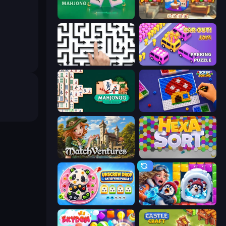
Piles of Mahjong
Yarn Fever! Unravel Puzzle
Arrow Escape: Puzzle
Car OUT! Jam Parking Puzzle
Mahjongg Solitaire
Screw Sorting
MatchVentures
Hexa Sort
Unscrew Drop: Satisfying Puzzle
Captain Blast