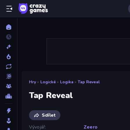
Hry
»
Logické
»
Logika
»
Tap Reveal
Tap Reveal
Sdílet
Vývojář
Zeero