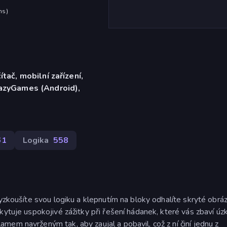
hs
)
ítač, mobilní zařízení,
razyGames (Android),
61
Logika
558
vyzkoušíte svou logiku a klepnutím na bloky odhalíte skryté obráz
ytuje uspokojivé zážitky při řešení hádanek, které vás zbaví úzk
em navrženým tak, aby zaujal a pobavil, což z ní činí jednu z