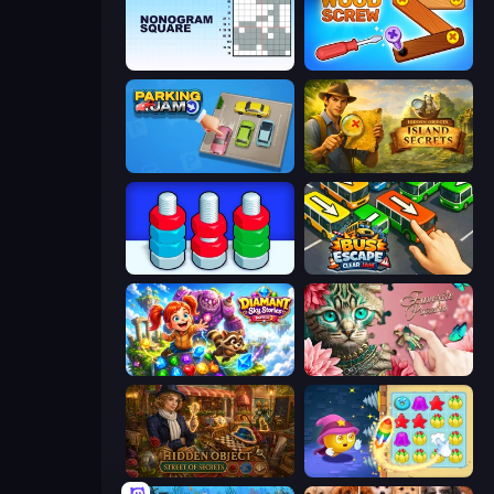
Nonogram Square
Wood Screw: Bolts Puzzle
Parking Jam
Hidden Objects: Island Secrets
Nuts Puzzle: Sort By Color
Bus Escape: Clear Jam
Diamant: Sky Stories Match 3
Favorite Puzzles
Hidden Object: Street Of Secrets
Candy Riddles