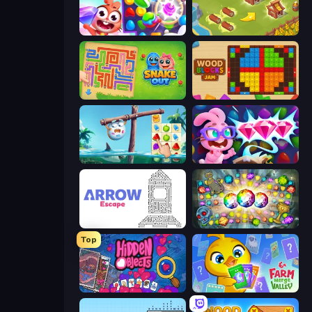
Skydom
Castle Craft
Snake Out: Maze Escape
Wood Blocks Jam
Sugar Heroes
Skydom: Reforged
Arrow Escape
Forgotten Treasure 2
Top
Hidden Objects
Farm Merge Valley