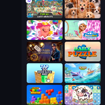
Find Me: Lost Objects
Jigpic Solitaire
Match Arena
Designville: Merge & Design
Hidden Object: Clues and Mysteries
Daily Puzzle
Tap 3D Wood Block Away
Tropical Merge
Puzzle Block Master
Find The Cow