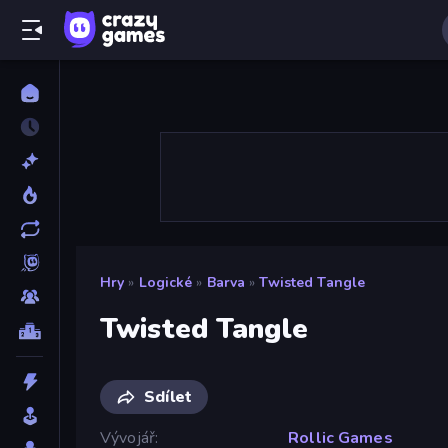
Hry
»
Logické
»
Barva
»
Twisted Tangle
Twisted Tangle
Sdílet
Vývojář
Rollic Games