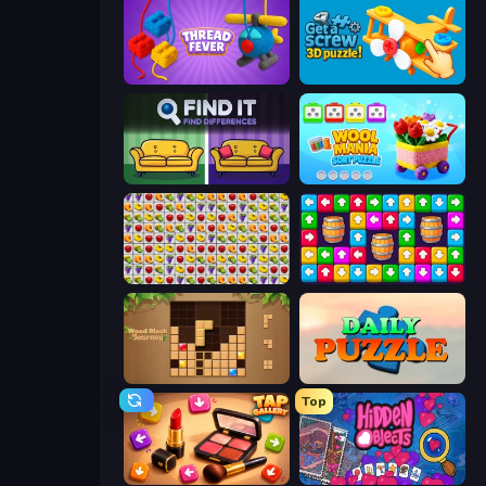
Thread Fever
Get a Screw: 3D Puzzle!
Find It - Find The Differences
Wool Mania - Sort Puzzle 3D
Same Game Fruit Collapse
Tap Away Story
Wood Block Journey
Daily Puzzle
Top
Tap Gallery
Hidden Objects