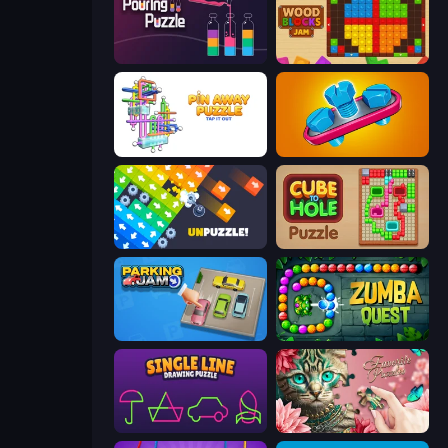
Pouring Puzzle
Wood Blocks Jam
Pin Away Puzzle - Tap It Out
Unscrew Jam 3D
Unpuzzle: Tap Away Puzzle Game
Cube to Hole Puzzle
Parking Jam
Zumba Quest
Single Line: Drawing Puzzle
Favorite Puzzles