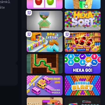
 zámků.
áte
What's The Difference?
Tap 3D Wood Block Away
Pull the Pin
Hexa Sort
Box It Up
Goods Triple Match 3D
Pipe Puzzle
Hexa GO!
Car OUT! Jam Parking Puzzle
Bubble Blast