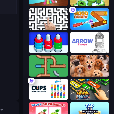
Tangle Master
Screw Out: Bolts and Nuts
Arrow Escape: Puzzle
Wood Screw: Bolts Puzzle
Nuts Puzzle: Sort By Color
Arrow Escape
Plumber Pipe Out
Jigpic Solitaire
Cups - Water Sort Puzzle
Bus Escape: Clear Jam
te