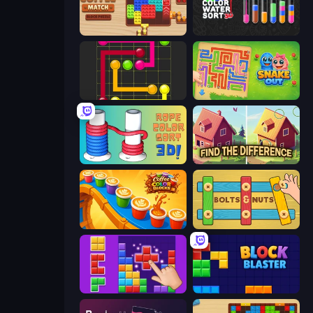
Coffee Match: Block Puzzle
Color Water Sort 3D
Flow Mania
Snake Out: Maze Escape
Rope Color Sort 3D
Find The Difference
Coffee Color Blocks
Bolts and Nuts
BlockBuster Puzzle
Block Blaster