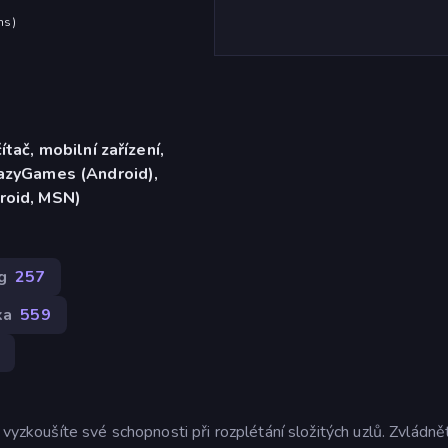
hs
)
ítač, mobilní zařízení,
razyGames (Android),
roid, MSN)
g
257
ka
559
 vyzkoušíte své schopnosti při rozplétání složitých uzlů. Zvládně