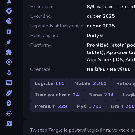
Hodnocení
8,9
(
based on last 6 mont
Uvolněno
duben 2025
Naposledy aktualizováno
duben 2025
Herní engine
Unity 6
Platformy
Prohlížeč (stolní poč
tablet), Aplikace C
App Store (iOS, And
Orientace
Na šířku / Na výšku
Logické
669
Mobile
2 369
Relaxin
Train your brain
24
Barva
204
Logi
Premium
229
Myš
1 795
Brain
290
Twisted Tangle je poutavá logická hra, ve které si