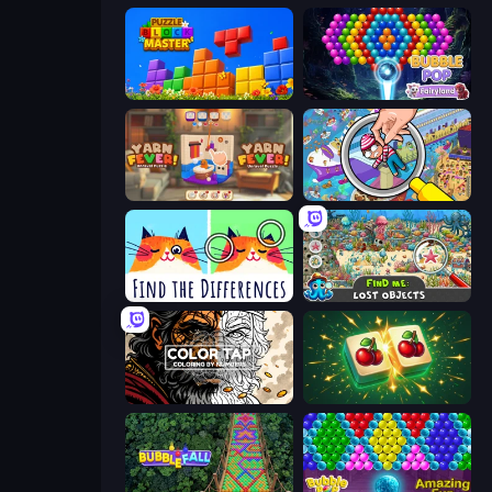
Puzzle Block Master
Bubble Pop Fairyland
Yarn Fever! Unravel Puzzle
Seek & Find - Hidden Object Game
Spotti: Find the Differences
Find Me: Lost Objects
Color Tap: Coloring by Numbers
Mahjong Puzzle: Tile Match