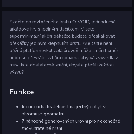
Skočte do roztočeného kruhu O-VOID, jednoduché
arkádové hry s jediným tlačítkem. V této
superminimální akční běhačce budete přeskakovat
překážky jediným klepnutím prstu. Ale tahle není
běžná platformovka! Celá úroveň může změnit směr
nebo se převrátit vzhůru nohama, aby vás vyvedla z
míry. Jste dostatečně zruční, abyste přežili každou
výzvu?
Funkce
Jednoduchá hratelnost na jediný dotyk v
ohromující geometrii
7 náhodně generovaných úrovní pro nekonečné
znovuhratelné hraní