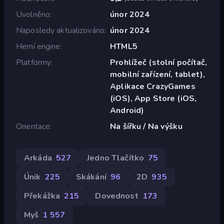
Uvolněno
únor 2024
Naposledy aktualizováno
únor 2024
Herní engine
HTML5
Platformy
Prohlížeč (stolní počítač,
mobilní zařízení, tablet),
Aplikace CrazyGames
(iOS), App Store (iOS,
Android)
Orientace
Na šířku / Na výšku
Arkáda
527
Jedno Tlačítko
75
Únik
225
Skákání
96
2D
935
Překážka
215
Dovednost
173
Myš
1 557